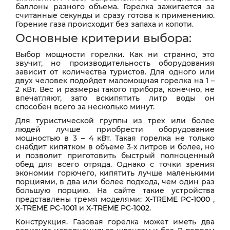
баллоны разного объема. Горелка зажигается за
считанные секунды и сразу готова к применению.
Горение газа происходит без запаха и копоти.
Основные критерии выбора:
Выбор мощности горелки. Как ни странно, это
звучит, но производительность оборудования
зависит от количества туристов. Для одного или
двух человек подойдет маломощная горелка на 1 –
2 кВт. Вес и размеры такого прибора, конечно, не
впечатляют, зато вскипятить литр воды он
способен всего за несколько минут.
Для туристической группы из трех или более
людей лучше приобрести оборудование
мощностью в 3 – 4 кВт. Такая горелка не только
снабдит кипятком в объеме 3-х литров и более, но
и позволит приготовить быстрый полноценный
обед для всего отряда. Однако с точки зрения
экономии горючего, кипятить лучше маленькими
порциями, в два или более подхода, чем один раз
большую порцию. На сайте такие устройства
представлены тремя моделями:
X-TREME PC-1000
,
X-TREME PC-1001
и
X-TREME PC-1002
.
Конструкция. Газовая горелка может иметь два