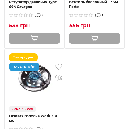
Регулятор давления Type
Вентиль баллонный - Z6M
694 Cavagna
Forte
0
0
538 грн
456 грн
Топ продаж
-5% ОНЛАЙН
Закончился
Газовая горелка Werk 210
мм