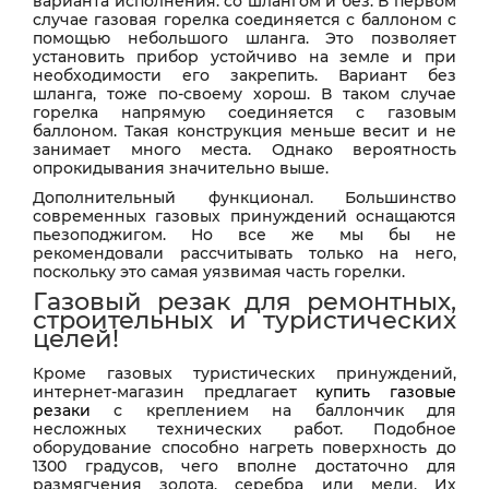
варианта исполнения: со шлангом и без. В первом
случае газовая горелка соединяется с баллоном с
помощью небольшого шланга. Это позволяет
установить прибор устойчиво на земле и при
необходимости его закрепить. Вариант без
шланга, тоже по-своему хорош. В таком случае
горелка напрямую соединяется с газовым
баллоном. Такая конструкция меньше весит и не
занимает много места. Однако вероятность
опрокидывания значительно выше.
Дополнительный функционал. Большинство
современных газовых принуждений оснащаются
пьезоподжигом. Но все же мы бы не
рекомендовали рассчитывать только на него,
поскольку это самая уязвимая часть горелки.
Газовый резак для ремонтных,
строительных и туристических
целей!
Кроме газовых туристических принуждений,
интернет-магазин предлагает
купить газовые
резаки
с креплением на баллончик для
несложных технических работ. Подобное
оборудование способно нагреть поверхность до
1300 градусов, чего вполне достаточно для
размягчения золота, серебра или меди. Их