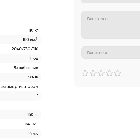
110 кг
100 км/ч
2040х730х1110
1 год
Барабанные
90-18
ним амортизатором
1
150 кг
164FML
14 л.с