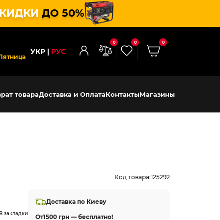
КИДКИ
ДО 50%
0
0
0
УКР
РУС
Пятница
рат товара
Доставка и Оплата
Контакты
Магазины
Код товара:
125292
Доставка по Киеву
В закладки
От
1500 грн — бесплатно!