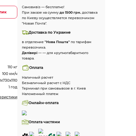
Самовивіз — бесплатно!
клик
При заказе на сумму
до 1500 грн.
доставка
по Киеву осуществляется перевозчиком
"Новая Почта".
Доставка по Украине
в отделение
"Нова Пошта"
по тарифам
перевозчика.
Делівері
— — для крупногабаритного
товара.
110 кг
Оплата
100 км/ч
Наличный расчет
х730х1110
Безналичный расчет с НДС
1 год
Терминал при самовывозе в г. Киев
Наложенный платеж
теристики
Онлайн-оплата
Оплата частями