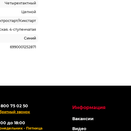
Четырехтактный
Цепной
ктростарт/Кикстарт
кая. 4-ступенчатая
Синий
6990001252871
 800 75 02 50
Информация
братный звонок
Вакансии
:00 до 18:00
онедельник - Пятница
Видео