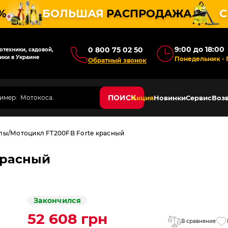
%
БОЛЬШАЯ
РАСПРОДАЖА
С
9:00 до 18:00
0 800 75 02 50
техники, садовой,
ики в Украине
Понедельник - 
Обратный звонок
ПОИСК
Акция
Новинки
Сервис
Возв
лы
Мотоцикл FT200FB Forte красный
красный
Закончился
52 608 грн
В сравнение