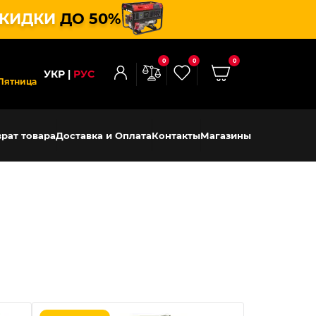
КИДКИ
ДО 50%
0
0
0
УКР
РУС
Пятница
рат товара
Доставка и Оплата
Контакты
Магазины