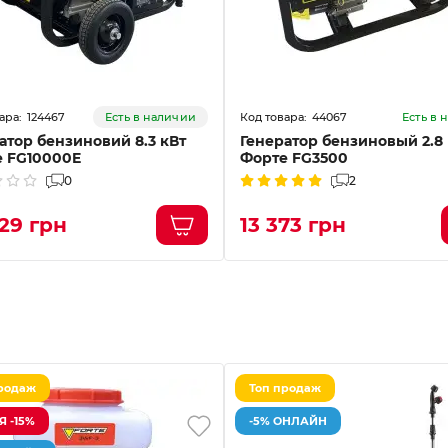
124467
44067
Есть в наличии
Есть в 
атор бензиновий 8.3 кВт
Генератор бензиновый 2.8
 FG10000E
Форте FG3500
0
2
29 грн
13 373 грн
родаж
Топ продаж
 -15%
-5% ОНЛАЙН