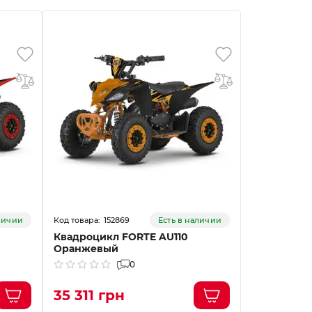
АКЦИЯ -13%
152869
15
аличии
Есть в наличии
Квадроцикл FORTE AU110
Квадроцик
Оранжевый
Желтый
0
35 590 гр
35 311 грн
31 000 