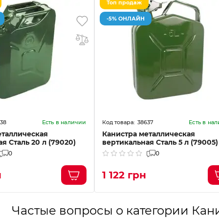
Топ продаж
-5% ОНЛАЙН
38
38637
Есть в наличии
Есть в на
еталлическая
Канистра металлическая
я Сталь 20 л (79020)
вертикальная Сталь 5 л (79005)
0
0
н
1 122 грн
Частые вопросы о категории Кани