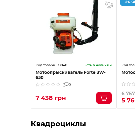
-5% 
33940
Есть в наличии
Мотоопрыскиватель Forte 3W-
Мотоо
650
0
6 757
7 438 грн
5 76
Квадроциклы