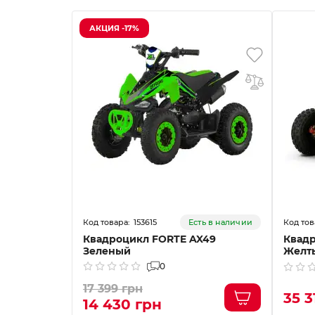
АКЦИЯ -17%
153615
Есть в наличии
Квадроцикл FORTE AX49
Квадр
Зеленый
Желт
0
17 399 грн
35 3
14 430 грн