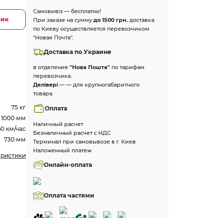
Самовивіз — бесплатно!
лик
При заказе на сумму
до 1500 грн.
доставка
по Киеву осуществляется перевозчиком
"Новая Почта".
Доставка по Украине
в отделение
"Нова Пошта"
по тарифам
перевозчика.
Делівері
— — для крупногабаритного
товара.
75 кг
Оплата
1000 мм
Наличный расчет
60 км/час
Безналичный расчет с НДС
730 мм
Терминал при самовывозе в г. Киев
Наложенный платеж
еристики
Онлайн-оплата
Оплата частями