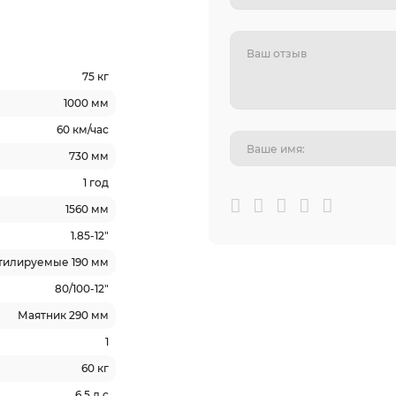
75 кг
1000 мм
60 км/час
730 мм
1 год
1560 мм
1.85-12"
тилируемые 190 мм
80/100-12"
Маятник 290 мм
1
60 кг
6.5 л.с