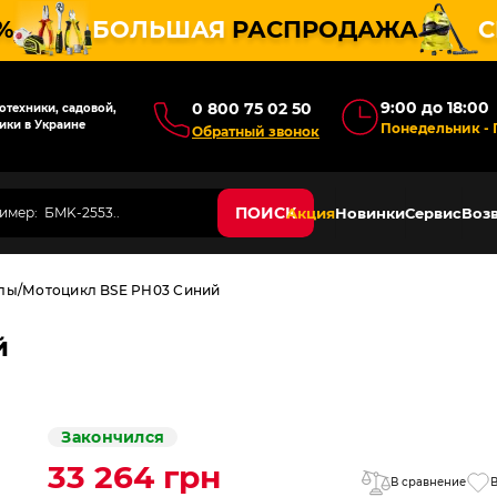
%
БОЛЬШАЯ
РАСПРОДАЖА
С
9:00 до 18:00
0 800 75 02 50
техники, садовой,
ики в Украине
Понедельник - 
Обратный звонок
ПОИСК
Акция
Новинки
Сервис
Возв
лы
Мотоцикл BSE PH03 Синий
й
Закончился
33 264 грн
В сравнение
В