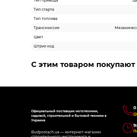
Тип привода
Це
Тип старта
Тип топлива
Трансмиссия
Механическ
Цвет
Штрих код
С этим товаром покупают
0
Официальный поставщик мототехники,
О
садовой, строительной и бытовой техники в
Украине
9
П
Budpostach.ua — интернет-магазин
строительного инструмента и