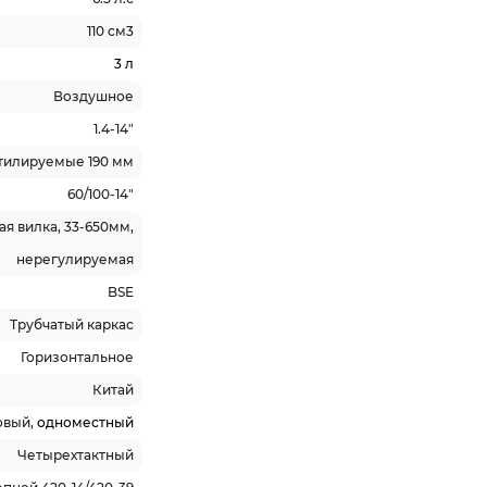
110 см3
3 л
Воздушное
1.4-14"
тилируемые 190 мм
60/100-14"
я вилка, 33-650мм,
нерегулируемая
BSE
Трубчатый каркас
Горизонтальное
Китай
овый,
одноместный
Четырехтактный