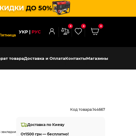
КИДКИ
ДО 50%
0
0
0
УКР
РУС
Пятница
рат товара
Доставка и Оплата
Контакты
Магазины
Код товара:
144667
Доставка по Киеву
 закладки
От
1500 грн — бесплатно!