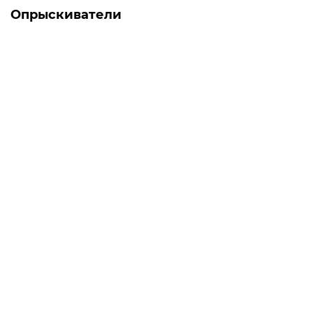
Опрыскиватели
-5% ОНЛАЙН
Есть в наличии
Мотоопрыскиватель Forte 3W-650
0
7 438 грн