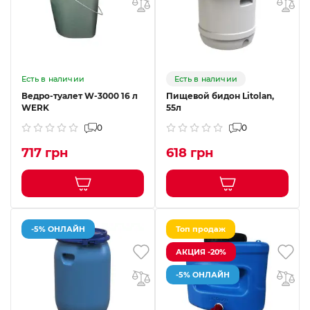
Есть в наличии
Есть в наличии
Ведро-туалет W-3000 16 л
Пищевой бидон Litolan,
WERK
55л
0
0
717 грн
618 грн
-5% ОНЛАЙН
Топ продаж
АКЦИЯ -20%
-5% ОНЛАЙН