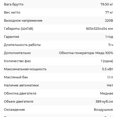
Вага брутто
79.50 кг
Вес нетто
77 кг
Выходное напряжение
220В
Габариты (ШхГхВ)
605x525x454 мм
Гарантия
1 год
Длительность работы
11 ч
Дополнительно
Обмотка генератора: Медь 100%
Количество фаз
1 (одна)
Максимальная мощность
5.5 кВт
Масляный бак
1.1 л
Наличие автоматики
Нет
Обмотка двигателя
Медная
Объем двигателя
389 куб.см
Охлаждение
Воздушное