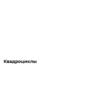
Есть в наличии
Опрыскиватель аккумуляторный - CF-5 PRO Forte
0
1 320 грн
1 129 грн
Квадроциклы
АКЦИЯ -17%