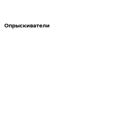
Опрыскиватели
-5% ОНЛАЙН
Есть в наличии
Мотоопрыскиватель Forte 3W-650
0
7 438 грн