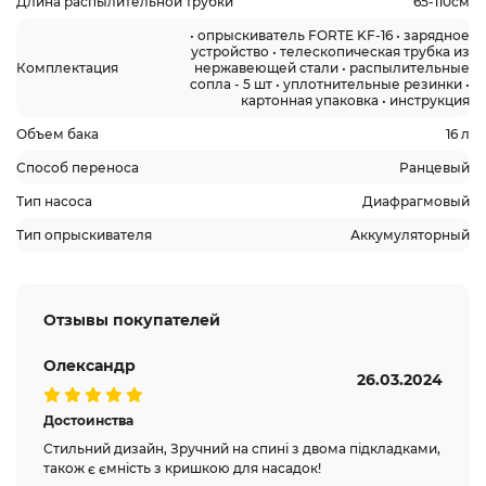
Длина распылительной трубки
65-110см
• опрыскиватель FORTE KF-16 • зарядное
устройство • телескопическая трубка из
Комплектация
нержавеющей стали • распылительные
сопла - 5 шт • уплотнительные резинки •
картонная упаковка • инструкция
Объем бака
16 л
Способ переноса
Ранцевый
Тип насоса
Диафрагмовый
Тип опрыскивателя
Аккумуляторный
Отзывы покупателей
Олександр
26.03.2024
Достоинства
Стильний дизайн, Зручний на спині з двома підкладками,
також є ємність з кришкою для насадок!