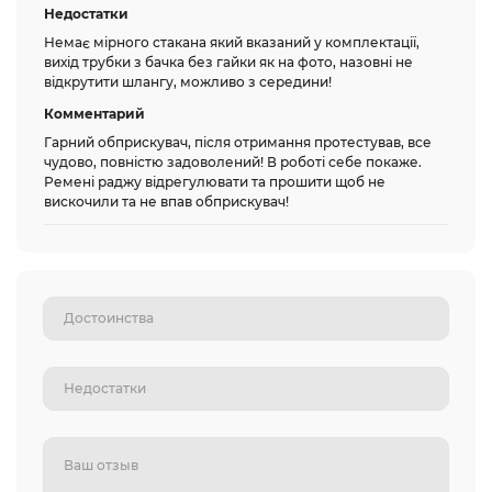
Недостатки
Немає мірного стакана який вказаний у комплектації,
вихід трубки з бачка без гайки як на фото, назовні не
відкрутити шлангу, можливо з середини!
Комментарий
Гарний обприскувач, після отримання протестував, все
чудово, повністю задоволений! В роботі себе покаже.
Ремені раджу відрегулювати та прошити щоб не
вискочили та не впав обприскувач!