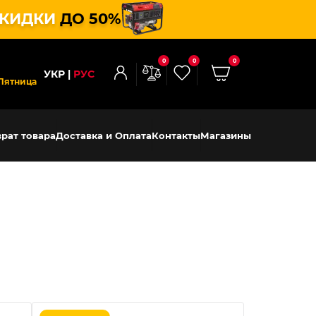
КИДКИ
ДО 50%
0
0
0
УКР
РУС
Пятница
рат товара
Доставка и Оплата
Контакты
Магазины