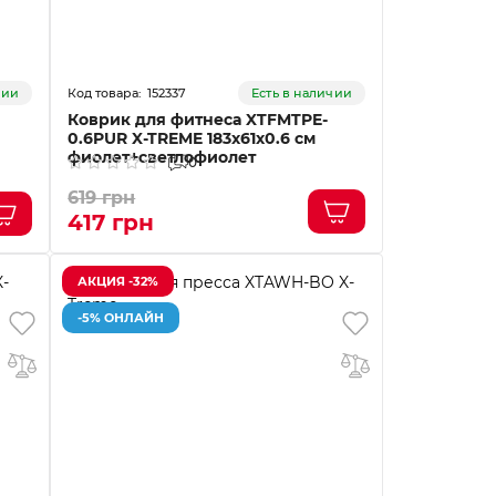
152337
чии
Есть в наличии
Коврик для фитнеса XTFMTPE-
0.6PUR X-TREME 183x61x0.6 см
фиолет+светлофиолет
0
619 грн
417 грн
АКЦИЯ -32%
-5% ОНЛАЙН