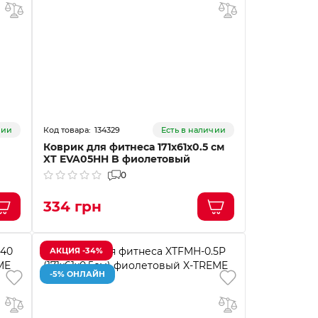
134329
чии
Есть в наличии
Коврик для фитнеса 171х61х0.5 см
XT EVA05HH B фиолетовый
0
334 грн
АКЦИЯ -34%
-5% ОНЛАЙН