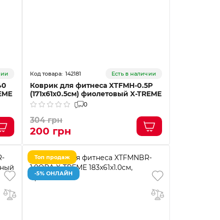
142181
чии
Есть в наличии
40
Коврик для фитнеса XTFMH-0.5P
EME
(171х61х0.5см) фиолетовый X-TREME
0
304 грн
200 грн
Топ продаж
-5% ОНЛАЙН