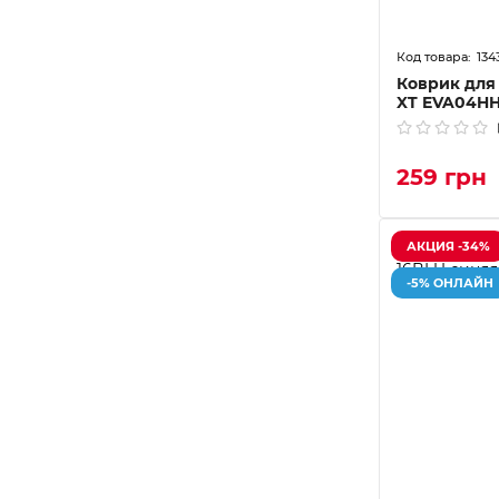
134
Коврик для 
XT EVA04H
259 грн
АКЦИЯ -34%
-5% ОНЛАЙН