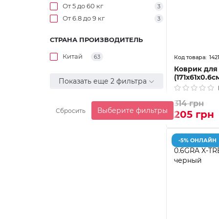
От 5 до 60 кг
3
От 6.8 до 9 кг
3
СТРАНА ПРОИЗВОДИТЕЛЬ
Китай
63
142
Коврик для
(171х61х0.6
Показать еще 2 фильтра
314 грн
Выберите фильтры
Сбросить
205 грн
-5% ОНЛАЙН