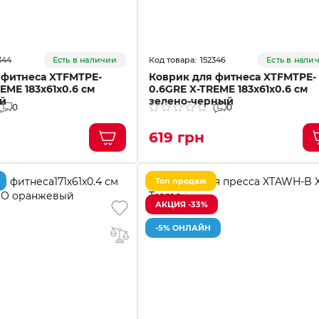
344
152346
Есть в наличии
Есть в нали
 фитнеса XTFMTPE-
Коврик для фитнеса XTFMTPE-
EME 183x61x0.6 см
0.6GRE X-TREME 183x61x0.6 см
й
зелено-черный
0
0
619 грн
Топ продаж
АКЦИЯ -33%
-5% ОНЛАЙН