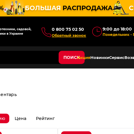
%
БОЛЬШАЯ
РАСПРОДАЖА
С
9:00 до 18:00
0 800 75 02 50
техники, садовой,
ики в Украине
Понедельник - 
Обратный звонок
ПОИСК
Акция
Новинки
Сервис
Возв
вентарь
ию
Цена
Рейтинг