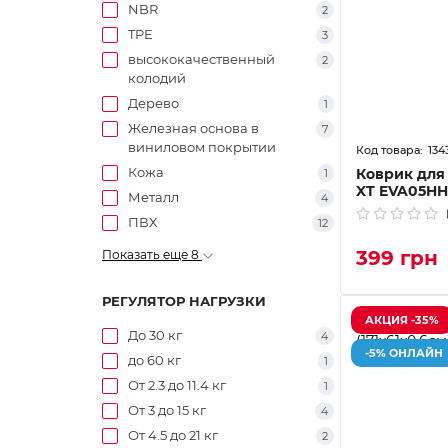
NBR
2
TPE
3
высококачественный
2
колодий
Дерево
1
Железная основа в
7
виниловом покрытии
134
Кожа
Коврик для 
1
XT EVA05HH
Металл
4
ПВХ
12
399 грн
Показать еще 8
РЕГУЛЯТОР НАГРУЗКИ
АКЦИЯ -35%
До 30 кг
4
-5% ОНЛАЙН
до 60 кг
1
От 2.3 до 11.4 кг
1
От 3 до 15 кг
4
От 4.5 до 21 кг
2