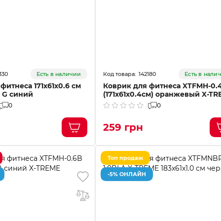
330
142180
Есть в наличии
Есть в нали
фитнеса 171х61х0.6 см
Коврик для фитнеса XTFMH-0.
 G синий
(171х61х0.4см) оранжевый X-TR
0
0
259 грн
Топ продаж
-5% ОНЛАЙН