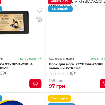
АКЦИЯ -35%
-5% ОНЛАЙН
361
152365
Есть в наличии
Есть в на
оги XTYBEVA-23BLA
Блок для йоги XTYBEVA-23GRE
REME
зеленый X-TREME
0
0
149 грн
97 грн
Топ продаж