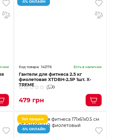
-5% ОНЛАЙН
142176
личии
Есть в наличии
яя
Гантели для фитнеса 2.5 кг
фиолетовая XTDBH-2.5P 1шт. X-
TREME
0
479 грн
Топ продаж
-5% ОНЛАЙН