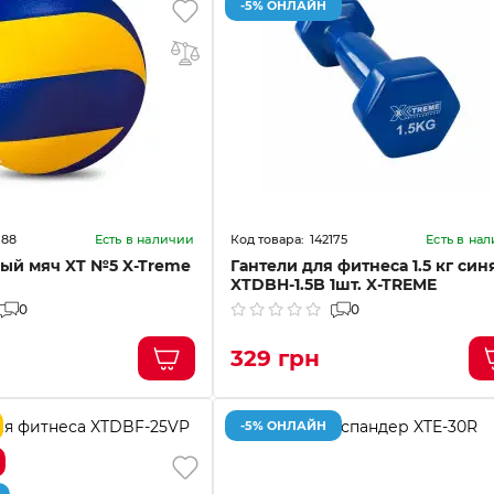
-5% ОНЛАЙН
188
142175
Есть в наличии
Есть в на
ый мяч XT №5 X-Treme
Гантели для фитнеса 1.5 кг син
XTDBH-1.5B 1шт. X-TREME
0
0
329 грн
-5% ОНЛАЙН