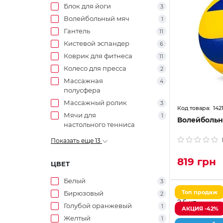
Блок для йоги
3
Волейбольный мяч
1
Гантель
11
Кистевой эспандер
6
Коврик для фитнеса
11
Колесо для пресса
2
Массажная
4
полусфера
Массажный ролик
3
142
Мячи для
1
Волейбольн
настольного тенниса
Показать еще 13
819 грн
ЦВЕТ
Белый
3
Топ продаж
Бирюзовый
2
Голубой оранжевый
1
АКЦИЯ -42%
Желтый
1