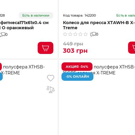
328
142200
Есть в наличии
Есть в на
фитнеса171х61х0.4 см
Колесо для пресса XTAWH-B X-
H O оранжевый
Treme
0
0
449 грн
303 грн
АКЦИЯ -34%
-5% ОНЛАЙН