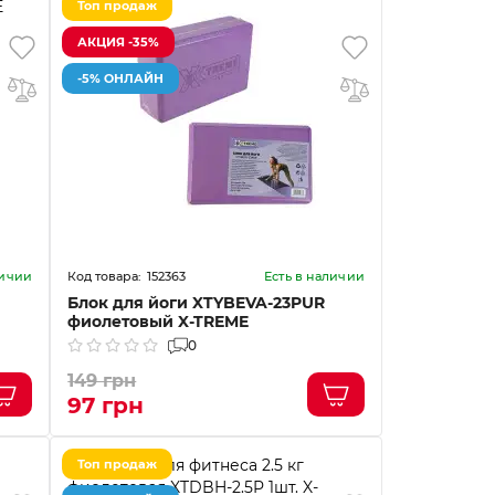
Топ продаж
АКЦИЯ -35%
-5% ОНЛАЙН
152363
личии
Есть в наличии
Блок для йоги XTYBEVA-23PUR
фиолетовый X-TREME
0
149 грн
97 грн
Топ продаж