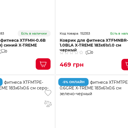
183
152353
Есть в наличии
Есть в на
 фитнеса XTFMH-0.6B
Коврик для фитнеса XTFMNBR-
см) синий X-TREME
1.0BLA X-TREME 183x61x1.0 см
черный
0
0
469 грн
-5% ОНЛАЙН