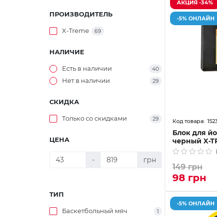
АКЦИЯ -34%
ПРОИЗВОДИТЕЛЬ
-5% ОНЛАЙН
X-Treme
69
НАЛИЧИЕ
Есть в наличии
40
Нет в наличии
29
СКИДКА
Только со cкидками
29
152
Блок для й
ЦЕНА
черный X-T
-
грн
149 грн
98 грн
ТИП
-5% ОНЛАЙН
Баскетбольный мяч
1