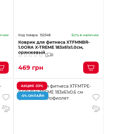
152348
личии
Есть в наличии
Коврик для фитнеса XTFMNBR-
1.0ORA X-TREME 183x61x1.0см,
оранжевый
0
469 грн
АКЦИЯ -33%
-5% ОНЛАЙН