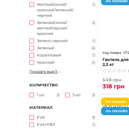
-5% ОНЛАЙН
Желтый/синий/
1
красный/зеленый/
черный
Зеленая/синяя/
2
желтая/черная/
красная
Зелено-черный
1
Зеленый
4
117
Коралловый
1
Гантель дл
Красный
4
2,5 кг
Показать еще 11
549 грн
КОЛИЧЕСТВО
318 грн
1 шт.
5 шт.
5
2
Топ продаж
МАТЕРИАЛ
-5% ОНЛАЙН
EVA
3
EVA+ПВХ
1