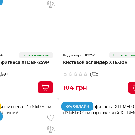
245
117252
Есть в наличии
Есть в нали
я фитнеса XTDBF-25VP
Кистевой эспандер XTE-30R
0
0
104 грн
-5% ОНЛАЙН