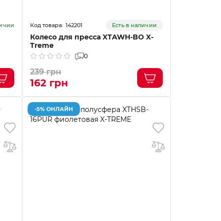
142201
личии
Есть в наличии
Колесо для пресса XTAWH-BO X-
Treme
0
239 грн
162 грн
-5% ОНЛАЙН