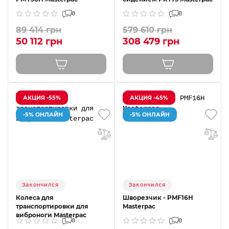
0
0
89 414 грн
579 610 грн
50 112 грн
308 479 грн
АКЦИЯ -55%
АКЦИЯ -45%
-5% ОНЛАЙН
-5% ОНЛАЙН
Закончился
Закончился
Колеса для
Шворезчик - PMF16H
транспортировки для
Masterpac
виброноги Masterpac
0
0