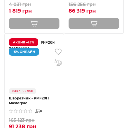
4 031 грн
156 256 грн
1 819 грн
86 319 грн
АКЦИЯ -45%
-5% ОНЛАЙН
Закончился
Шворезчик - PMF20H
Masterpac
0
165 123 грн
91 238 грн