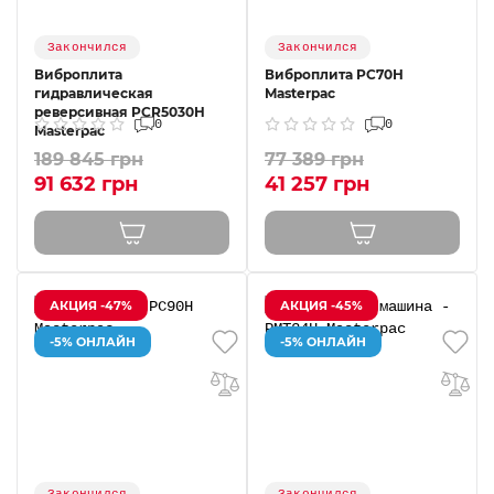
Закончился
Закончился
Виброплита
Виброплита РС70Н
гидравлическая
Masterpac
реверсивная PCR5030H
0
0
Masterpac
189 845 грн
77 389 грн
91 632 грн
41 257 грн
АКЦИЯ -47%
АКЦИЯ -45%
-5% ОНЛАЙН
-5% ОНЛАЙН