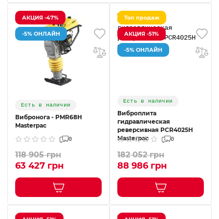
АКЦИЯ -47%
Топ продаж
-5% ОНЛАЙН
АКЦИЯ -51%
-5% ОНЛАЙН
Есть в наличии
Есть в наличии
Виброплита
Вибронога - PMR68H
гидравлическая
Masterpac
реверсивная PCR4025H
Masterpac
0
0
118 905 грн
182 052 грн
63 427 грн
88 986 грн