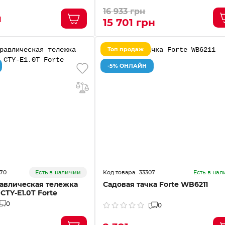
16 933 грн
н
15 701 грн
Топ продаж
-5% ОНЛАЙН
470
33307
Есть в наличии
Есть в на
авлическая тележка
Садовая тачка Forte WB6211
 CTY-E1.0T Forte
0
0