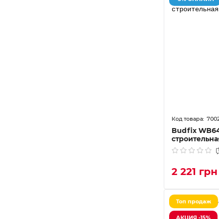
700
Budfix WB6
строительна
2 221 грн
Топ продаж
АКЦИЯ -15%