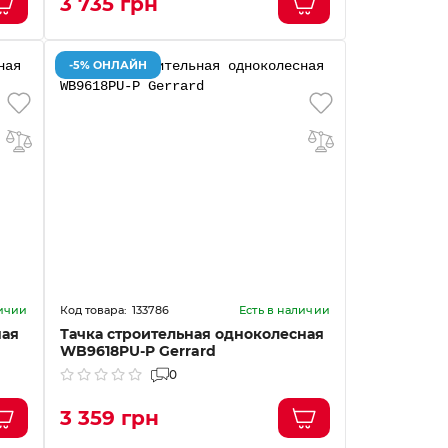
3 735 грн
-5% ОНЛАЙН
133786
личии
Есть в наличии
ная
Тачка строительная одноколесная
WB9618PU-P Gerrard
0
3 359 грн