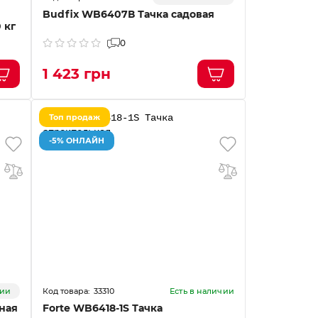
Budfix WB6407В Тачка садовая
 кг
0
1 423 грн
Топ продаж
-5% ОНЛАЙН
33310
чии
Есть в наличии
ьная
Forte WB6418-1S Тачка