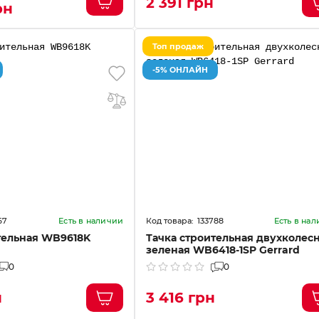
2 391 грн
рн
Топ продаж
-5% ОНЛАЙН
67
133788
Есть в наличии
Есть в на
тельная WB9618K
Тачка строительная двухколес
зеленая WB6418-1SP Gerrard
0
0
н
3 416 грн