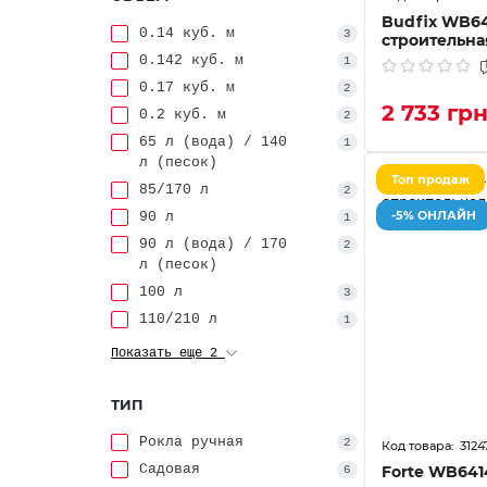
Budfix WB6
0.14 куб. м
3
строительна
0.142 куб. м
1
0.17 куб. м
2
2 733 гр
0.2 куб. м
2
65 л (вода) / 140
1
л (песок)
Топ продаж
85/170 л
2
-5% ОНЛАЙН
90 л
1
90 л (вода) / 170
2
л (песок)
100 л
3
110/210 л
1
Показать еще 2
ТИП
Рокла ручная
2
3124
Садовая
Forte WB641
6