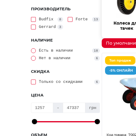
ПРОИЗВОДИТЕЛЬ
Budfix
Forte
8
13
Колеса д
Gerrard
3
тачек
НАЛИЧИЕ
По умолчан
Есть в наличии
18
Нет в наличии
6
Топ продаж
-5% ОНЛАЙН
СКИДКА
Только со cкидками
6
ЦЕНА
-
грн
ОБЪЕМ
700