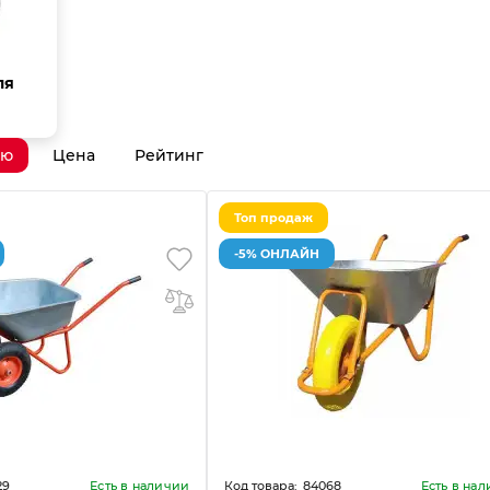
ля
ию
Цена
Рейтинг
Топ продаж
-5% ОНЛАЙН
29
84068
Есть в наличии
Есть в на