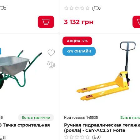
0
0
н
3 132 грн
АКЦИЯ -7%
-5% ОНЛАЙН
68
145505
Есть в наличии
Есть в на
8 Тачка строительная
Ручная гидравлическая тележ
(рокла) - CBY-AC2.5T Forte
0
0