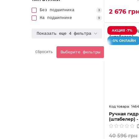
Без подшипника
2 676 гр
3
На подшипнике
9
АКЦИЯ -7%
Показать еще 4 фильтра
-5% ОНЛАЙН
Выберите фильтры
Сбросить
146
Ручная гидр
(штабелер) -
40 596 грн