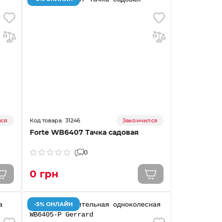
31246
лся
Закончился
Forte WB6407 Тачка садовая
0
0 грн
-5% ОНЛАЙН