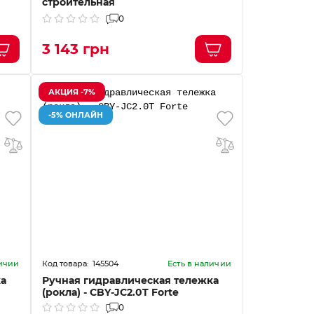
строительная
0
3 143 грн
АКЦИЯ -7%
-5% ОНЛАЙН
145504
личии
Есть в наличии
ка
Ручная гидравлическая тележка
(рокла) - CBY-JC2.0T Forte
0