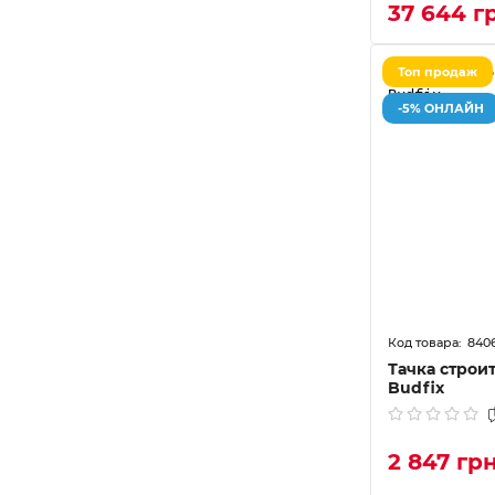
37 644 г
Топ продаж
-5% ОНЛАЙН
840
Тачка строи
Budfix
2 847 гр