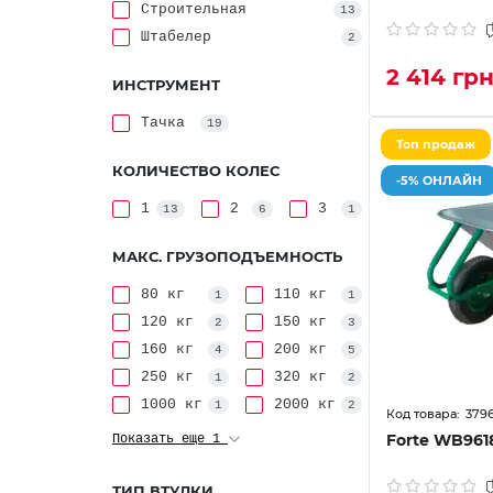
Строительная
13
Штабелер
2
2 414 гр
ИНСТРУМЕНТ
Тачка
19
Топ продаж
КОЛИЧЕСТВО КОЛЕС
-5% ОНЛАЙН
1
2
3
13
6
1
МАКС. ГРУЗОПОДЪЕМНОСТЬ
80 кг
110 кг
1
1
120 кг
150 кг
2
3
160 кг
200 кг
4
5
250 кг
320 кг
1
2
1000 кг
2000 кг
1
2
379
Forte WB961
Показать еще 1
ТИП ВТУЛКИ