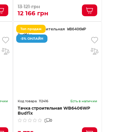
13 121 грн
12 166 грн
Топ продаж
-5% ОНЛАЙН
112416
личии
Есть в наличии
Тачка строительная WB6406WP
Budfix
0