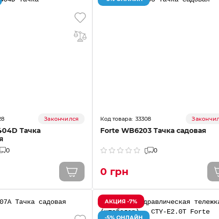
28
33308
Закончился
Закончи
404D Тачка
Forte WB6203 Тачка садовая
я
0
0
0 грн
АКЦИЯ -7%
-5% ОНЛАЙН