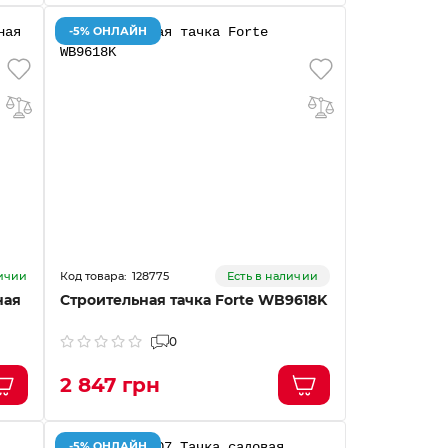
-5% ОНЛАЙН
128775
личии
Есть в наличии
ная
Строительная тачка Forte WB9618K
U
0
2 847 грн
-5% ОНЛАЙН