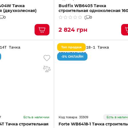
404W Тачка
Budfix WB6405 Тачка
я (двухколесная)
строительная одноколесная 160
0
0
н
2 824 грн
Топ продаж
-5% ОНЛАЙН
7
33309
Есть в наличии
Есть в нали
4T Тачка строительная
Forte WB6418-1 Тачка строител