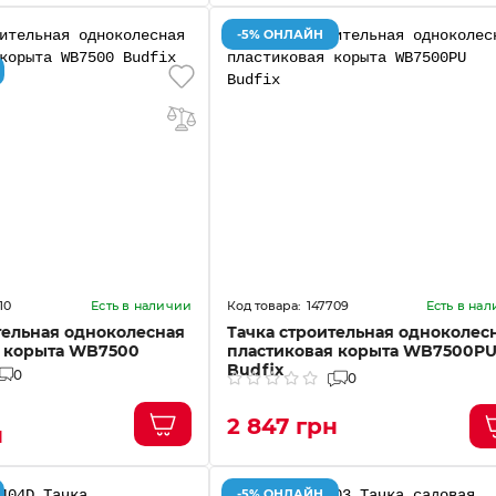
-5% ОНЛАЙН
10
147709
Есть в наличии
Есть в на
тельная одноколесная
Тачка строительная одноколес
я корыта WB7500
пластиковая корыта WB7500P
Budfix
0
0
2 847 грн
н
-5% ОНЛАЙН