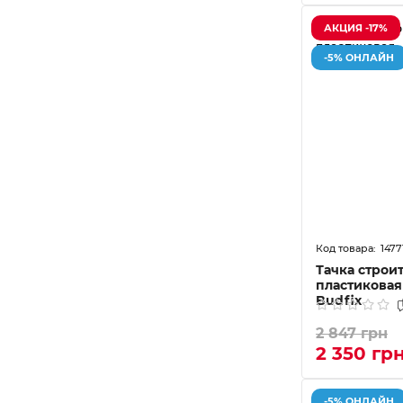
АКЦИЯ -17%
-5% ОНЛАЙН
1477
Тачка строи
пластикова
Budfix
2 847 грн
2 350 гр
-5% ОНЛАЙН