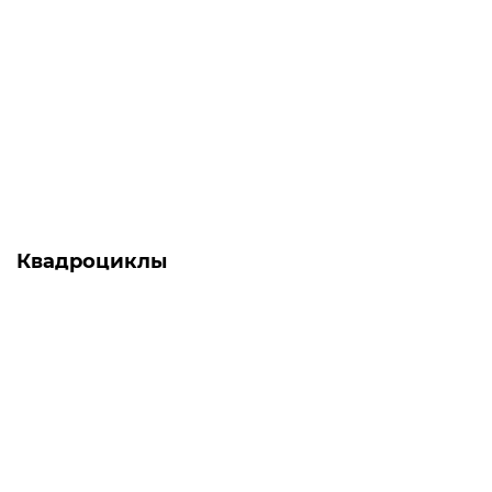
Есть в наличии
Опрыскиватель аккумуляторный - CF-5 PRO Forte
0
1 321 грн
Квадроциклы
АКЦИЯ -17%