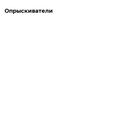
Опрыскиватели
-5% ОНЛАЙН
Есть в наличии
Мотоопрыскиватель Forte 3W-650
0
7 443 грн