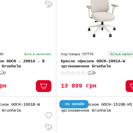
80
157776
Есть в наличии
Есть в нали
ое GOCH - 2001А - В
Кресло офисное GOCH-1001А-W
 Grunhelm
эргономичное Grunhelm
0
0
рн
13 899 грн
-5% ОНЛАЙН