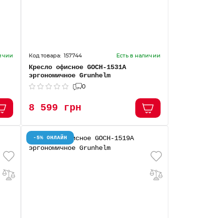
157744
личии
Есть в наличии
Кресло офисное GOCH-1531A
эргономичное Grunhelm
0
8 599 грн
-5% ОНЛАЙН