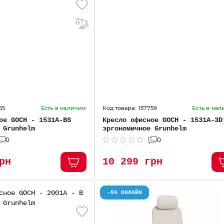
55
157759
Есть в наличии
Есть в на
ое GOCH - 1531А-ВS
Кресло офисное GOCH - 1531А-ЗD
 Grunhelm
эргономичное Grunhelm
0
0
рн
10 299 грн
-5% ОНЛАЙН