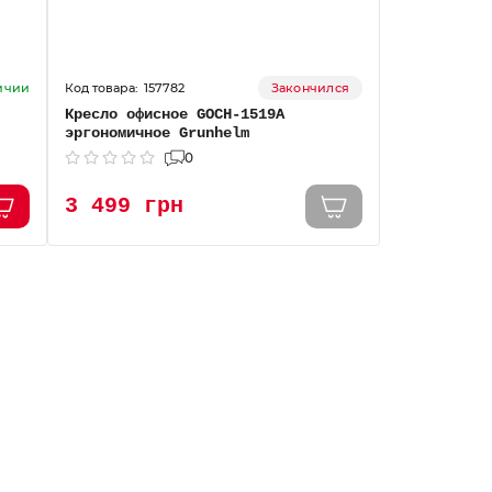
157782
личии
Закончился
Кресло офисное GOCH-1519А
эргономичное Grunhelm
0
3 499 грн