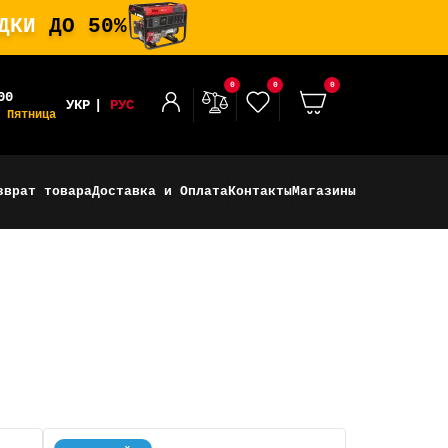
ИДКИ
ДО 50%
0
0
0
00
УКР
РУС
 Пятница
зврат товара
Доставка и Оплата
Контакты
Магазины