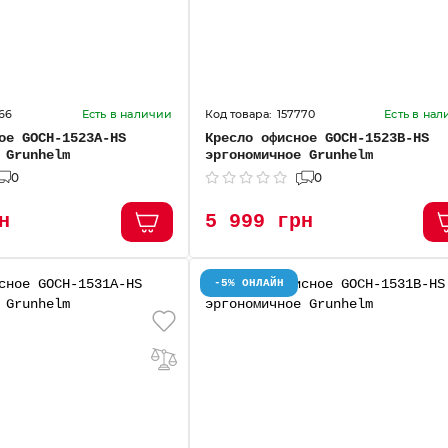
66
157770
Есть в наличии
Есть в на
ое GOCH-1523А-HS
Кресло офисное GOCH-1523В-HS
 Grunhelm
эргономичное Grunhelm
0
0
н
5 999 грн
-5% ОНЛАЙН