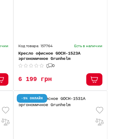
157764
личии
Есть в наличии
Кресло офисное GOCH-1523А
эргономичное Grunhelm
0
6 199 грн
-5% ОНЛАЙН