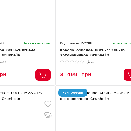
78
157788
Есть в наличии
Есть в на
ое GOCH-1001В-W
Кресло офисное GOCH-1519В-HS
 Grunhelm
эргономичное Grunhelm
0
0
рн
3 499 грн
-5% ОНЛАЙН