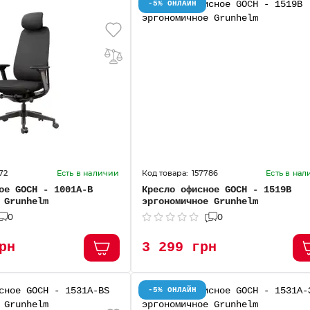
-5% ОНЛАЙН
72
157786
Есть в наличии
Есть в на
ое GOCH - 1001А-В
Кресло офисное GOCH - 1519В
 Grunhelm
эргономичное Grunhelm
0
0
рн
3 299 грн
-5% ОНЛАЙН