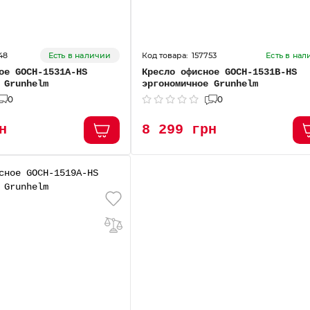
48
157753
Есть в наличии
Есть в на
ое GOCH-1531А-HS
Кресло офисное GOCH-1531В-HS
 Grunhelm
эргономичное Grunhelm
0
0
н
8 299 грн