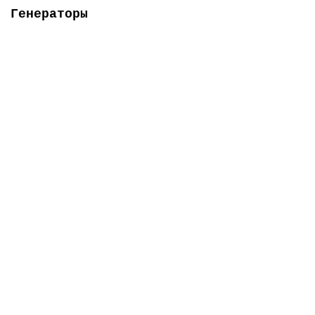
Генераторы
Топ продаж
-5% ОНЛАЙН
Есть в наличии
Генератор бензиновий 5.5 кВт Форте FG6500
0