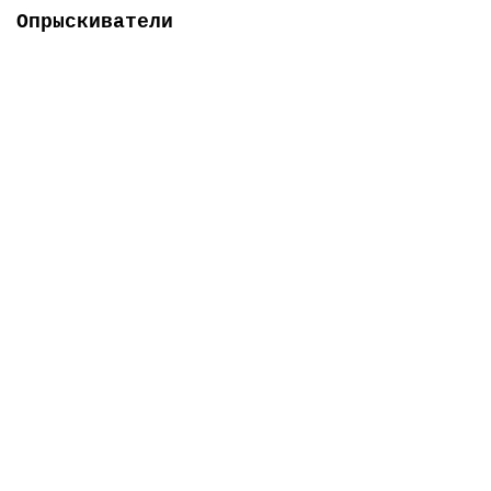
Опрыскиватели
-5% ОНЛАЙН
Есть в наличии
Мотоопрыскиватель Forte 3W-650
0
7 438 грн