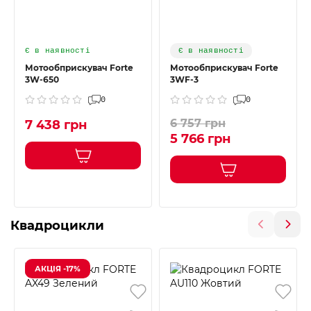
Є в наявності
Є в наявності
Мотообприскувач Forte
Мотообприскувач Forte
3W-650
3WF-3
0
0
6 757 грн
7 438 грн
5 766 грн
Квадроцикли
АКЦІЯ -17%