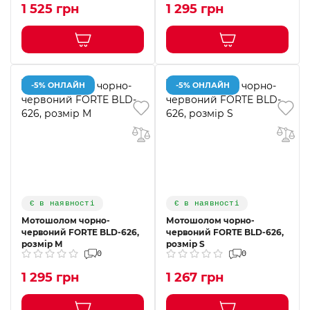
1 525 грн
1 295 грн
-5% ОНЛАЙН
-5% ОНЛАЙН
Є в наявності
Є в наявності
Мотошолом чорно-
Мотошолом чорно-
червоний FORTE BLD-626,
червоний FORTE BLD-626,
розмір M
розмір S
0
0
1 295 грн
1 267 грн