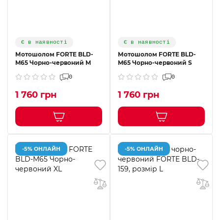
Є в наявності
Є в наявності
Мотошолом FORTE BLD-
Мотошолом FORTE BLD-
M65 Чорно-червоний M
M65 Чорно-червоний S
0
0
1 760 грн
1 760 грн
-5% ОНЛАЙН
-5% ОНЛАЙН