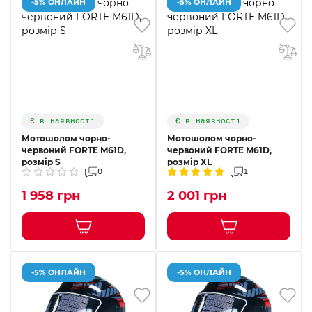
-5% ОНЛАЙН
-5% ОНЛАЙН
Є в наявності
Є в наявності
Мотошолом чорно-
Мотошолом чорно-
червоний FORTE M61D,
червоний FORTE M61D,
розмір S
розмір XL
0
1
1 958 грн
2 001 грн
-5% ОНЛАЙН
-5% ОНЛАЙН