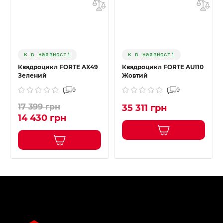
Є в наявності
Є в наявності
Квадроцикл FORTE AX49
Квадроцикл FORTE AU110
Зелений
Жовтий
0
0
17 399 грн
35 311 грн
14 430 грн