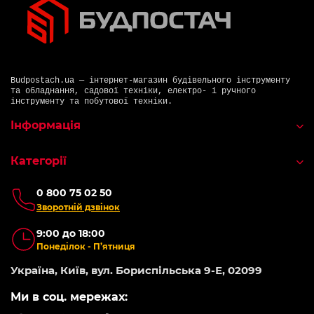
Budpostach.ua — інтернет-магазин будівельного інструменту
та обладнання, садової техніки, електро- і ручного
інструменту та побутової техніки.
Інформація
Категорії
0 800 75 02 50
Зворотній дзвінок
9:00 до 18:00
Понеділок - П’ятниця
Україна, Київ, вул. Бориспільська 9-Е, 02099
Ми в соц. мережах: