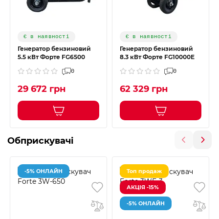
Є в наявності
Є в наявності
Генератор бензиновий
Генератор бензиновий
5.5 кВт Форте FG6500
8.3 кВт Форте FG10000E
0
0
29 672 грн
62 329 грн
Обприскувачі
-5% ОНЛАЙН
Топ продаж
АКЦІЯ -15%
-5% ОНЛАЙН