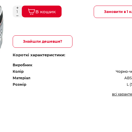
В кошик
Замовити в 1 к
Знайшли дешевше?
Короткі характеристики:
Виробник
Колір
Чорно-ч
Матеріал
ABS
Розмір
L (
всі характ