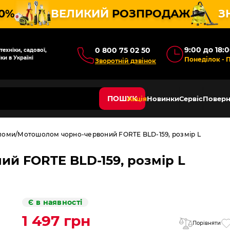
10%
ВЕЛИКИЙ
РОЗПРОДАЖ
З
9:00 до 18:
0 800 75 02 50
ехніки, садової,
ки в Україні
Понеділок - 
Зворотній дзвінок
ПОШУК
Акція
Новинки
Сервіс
Поверн
ломи
Мотошолом чорно-червоний FORTE BLD-159, розмір L
й FORTE BLD-159, розмір L
Є в наявності
1 497 грн
Порівняти