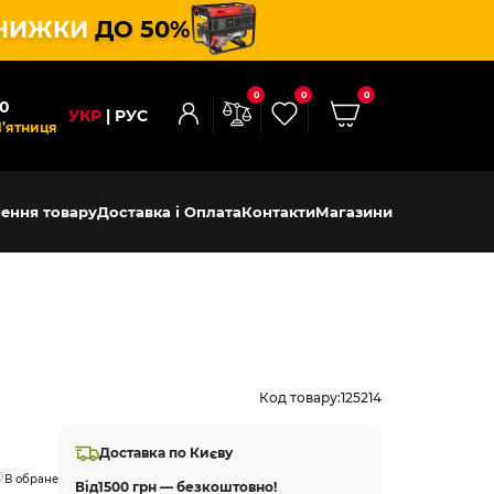
НИЖКИ
ДО 50%
0
0
0
00
УКР
РУС
П’ятниця
ення товару
Доставка і Оплата
Контакти
Магазини
Код товару:
125214
Доставка по Києву
В обране
Від
1500 грн — безкоштовно!