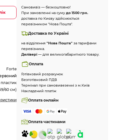
Самовивіз — безкоштовно!
лік
При замовленні на суму
до 1500 грн.
доставка по Києву здійснюється
перевізником "Нова Пошта".
Доставка по Україні
на відділення
"Нова Пошта"
за тарифами
перевізника.
Делівері
— для великогабаритного товару.
Оплата
Forte
Готівковий розрахунок
ервоний
Безготівковий ПДВ
 пластик
Термінал при самовивезенні з м.Київ
59/60 см)
Накладений платіж
еристики
Оплата онлайн
Оплата частинами