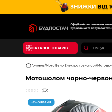
ЗНИЖКИ
ВІД 
Офіційний постачальник мотот
будівельної та побутової техні
КАТАЛОГ ТОВАРІВ
Головна
Мото Вело Електро транспорт
Мотошо
Мотошолом чорно-червони
0
-5% ОНЛАЙН