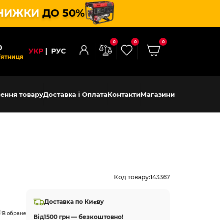
НИЖКИ
ДО 50%
0
0
0
0
УКР
РУС
’ятниця
ення товару
Доставка і Оплата
Контакти
Магазини
Код товару:
143367
Доставка по Києву
В обране
Від
1500 грн — безкоштовно!