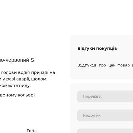
Відгуки покупців
о-червоний S
Відгуків про цей товар 
 голови водія при їзді на
 у разі аварії, шолом
комах та пилу.
рвоному кольорі
Forte