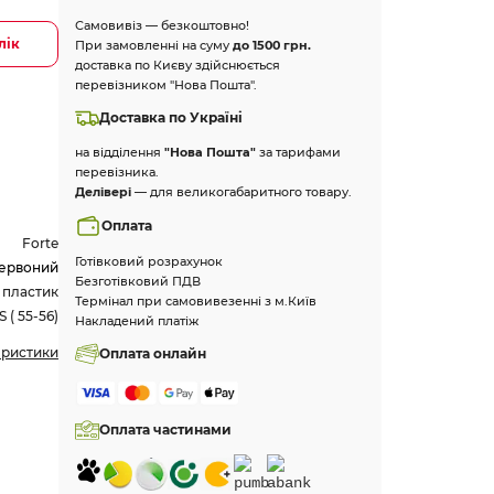
Самовивіз — безкоштовно!
лік
При замовленні на суму
до 1500 грн.
доставка по Києву здійснюється
перевізником "Нова Пошта".
Доставка по Україні
на відділення
"Нова Пошта"
за тарифами
перевізника.
Делівері
— для великогабаритного товару.
Оплата
Forte
Готівковий розрахунок
ервоний
Безготівковий ПДВ
 пластик
Термінал при самовивезенні з м.Київ
S ( 55-56)
Накладений платіж
еристики
Оплата онлайн
Оплата частинами