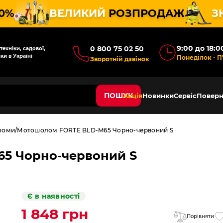
10%
ВЕЛИКИЙ
РОЗПРОДАЖ
З
9:00 до 18:0
0 800 75 02 50
ехніки, садової,
ки в Україні
Понеділок - П
Зворотній дзвінок
ПОШУК
Акція
Новинки
Сервіс
Поверн
ломи
Мотошолом FORTE BLD-M65 Чорно-червоний S
5 Чорно-червоний S
Є в наявності
1 848 грн
Порівняти