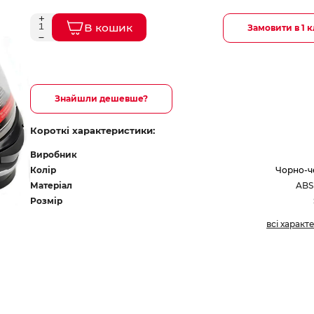
В кошик
Замовити в 1 к
Знайшли дешевше?
Короткі характеристики:
Виробник
Колір
Чорно-ч
Матеріал
ABS
Розмір
всі характ