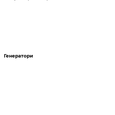
Пилосос циклоний Grunhelm
GVC8216 ECO
Рекомендую..
→
24.06.2024
Оксана
Генератори
Топ продаж
-5% ОНЛАЙН