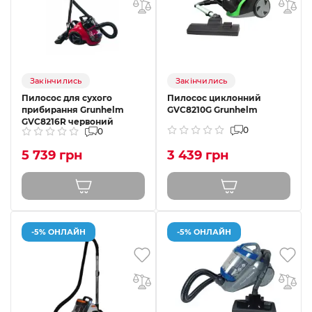
Закінчились
Закінчились
Пилосос для сухого
Пилосос циклонний
прибирання Grunhelm
GVC8210G Grunhelm
GVC8216R червоний
0
0
5 739 грн
3 439 грн
-5% ОНЛАЙН
-5% ОНЛАЙН