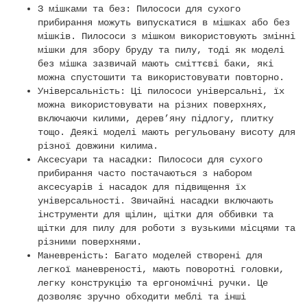
З мішками та без: Пилососи для сухого
прибирання можуть випускатися в мішках або без
мішків. Пилососи з мішком використовують змінні
мішки для збору бруду та пилу, тоді як моделі
без мішка зазвичай мають сміттєві баки, які
можна спустошити та використовувати повторно.
Універсальність: Ці пилососи універсальні, їх
можна використовувати на різних поверхнях,
включаючи килими, дерев’яну підлогу, плитку
тощо. Деякі моделі мають регульовану висоту для
різної довжини килима.
Аксесуари та насадки: Пилососи для сухого
прибирання часто постачаються з набором
аксесуарів і насадок для підвищення їх
універсальності. Звичайні насадки включають
інструменти для щілин, щітки для оббивки та
щітки для пилу для роботи з вузькими місцями та
різними поверхнями.
Маневреність: Багато моделей створені для
легкої маневреності, мають поворотні головки,
легку конструкцію та ергономічні ручки. Це
дозволяє зручно обходити меблі та інші