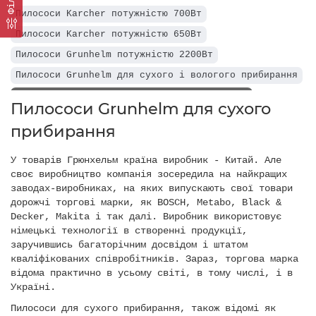
Пилососи Karcher потужністю 700Вт
Пилососи Karcher потужністю 650Вт
Пилососи Grunhelm потужністю 2200Вт
Пилососи Grunhelm для сухого і вологого прибирання
Пилососи Grunhelm для сухого прибирання
Пилососи Grunhelm для сухого
Пилососи Grunhelm потужністю 850вт
прибирання
У товарів Грюнхельм країна виробник - Китай. Але
своє виробництво компанія зосередила на найкращих
заводах-виробниках, на яких випускають свої товари
дорожчі торгові марки, як BOSCH, Metabo, Black &
Decker, Makita і так далі. Виробник використовує
німецькі технології в створенні продукції,
заручившись багаторічним досвідом і штатом
кваліфікованих співробітників. Зараз, торгова марка
відома практично в усьому світі, в тому числі, і в
Україні.
Пилососи для сухого прибирання, також відомі як