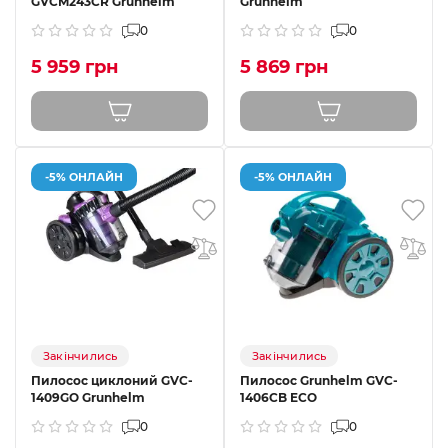
GVCM243CR Grunhelm
Grunhelm
0
0
5 959 грн
5 869 грн
-5% ОНЛАЙН
-5% ОНЛАЙН
Закінчились
Закінчились
Пилосос циклоний GVC-
Пилосос Grunhelm GVC-
1409GO Grunhelm
1406CB ECO
0
0