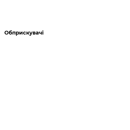
59 033 грн
Обприскувачі
-5% ОНЛАЙН
Є в наявності
Мотообприскувач Forte 3W-650
0