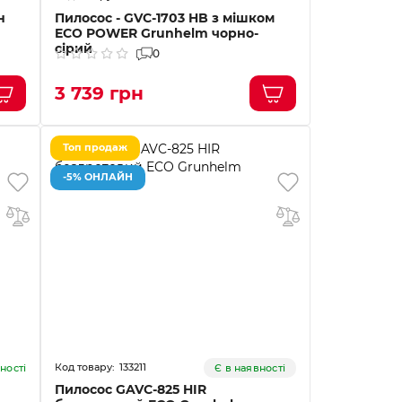
н
Пилосос - GVC-1703 HB з мішком
ECO POWER Grunhelm чорно-
сірий
0
3 739 грн
Топ продаж
-5% ОНЛАЙН
133211
ності
Є в наявності
Пилосос GAVC-825 HIR