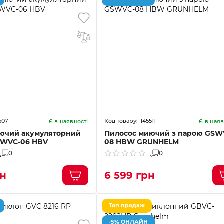
507
145511
Є в наявності
Є в наяв
ючий акумуляторний
Пилосос миючий з парою GSW
AWVC-06 HBV
08 HBW GRUNHELM
0
0
рн
6 599 грн
Топ продаж
-5% ОНЛАЙН