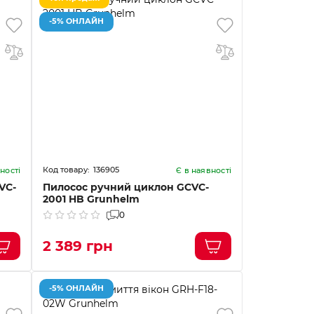
-5% ОНЛАЙН
136905
ності
Є в наявності
VC-
Пилосос ручний циклон GCVC-
2001 HB Grunhelm
0
2 389 грн
-5% ОНЛАЙН