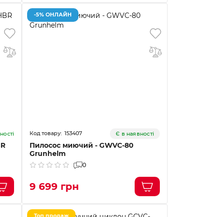
-5% ОНЛАЙН
153407
ності
Є в наявності
BR
Пилосос миючий - GWVC-80
Grunhelm
0
9 699 грн
Топ продаж