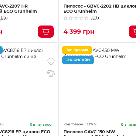
AVC-2207 HR
Пилосос - GBVC-2202 HB цикло
й ECO Grunhelm
ECO Grunhelm
0
0
н
4 399 грн
Топ продаж
-5% ОНЛАЙН
185
133769
Є в наявності
Є в наяв
VC8216 EP циклон ECO
Пилосос GAVC-150 MW