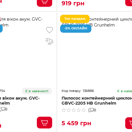
н
919 грн
Топ продаж
-5% ОНЛАЙН
754
136886
Є в наявності
Є в наяв
 вікон акум. GVC-
Пилосос контейнерний цикло
helm
GBVC-2205 HB Grunhelm
0
0
5 459 грн
н