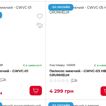
-5% ОНЛАЙН
381
145509
Є в наявності
Є в наяв
ючий - GWVC-01
Пилосос миючий - GWVC-05 H
GRUNHELM
0
0
4 299 грн
н
-5% ОНЛАЙН