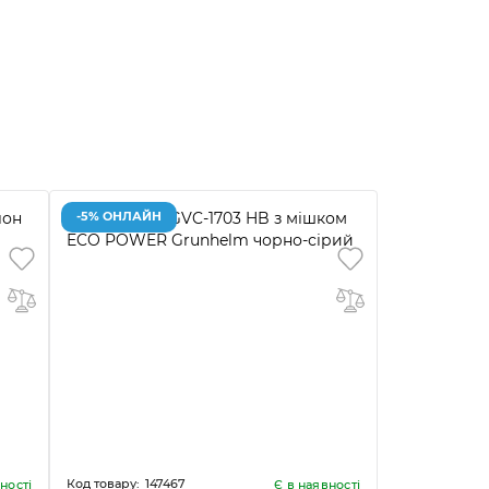
-5% ОНЛАЙН
147467
ності
Є в наявності