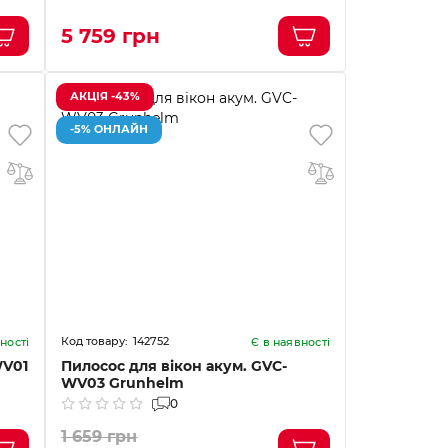
5 759 грн
АКЦІЯ -43%
-5% ОНЛАЙН
142752
ності
Є в наявності
WV01
Пилосос для вікон акум. GVC-
WV03 Grunhelm
0
1 659 грн