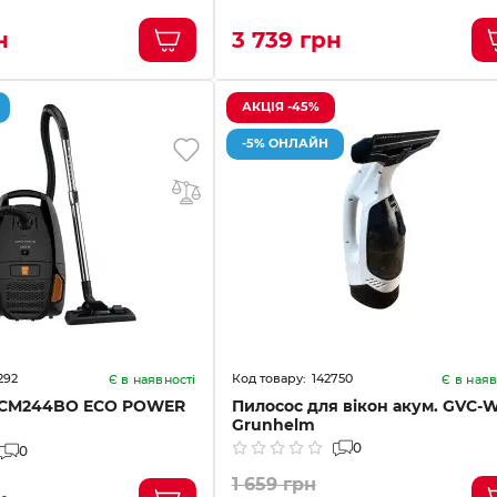
н
3 739 грн
АКЦІЯ -45%
-5% ОНЛАЙН
292
142750
Є в наявності
Є в наяв
VCM244BO ECO POWER
Пилосос для вікон акум. GVC-
Grunhelm
0
0
1 659 грн