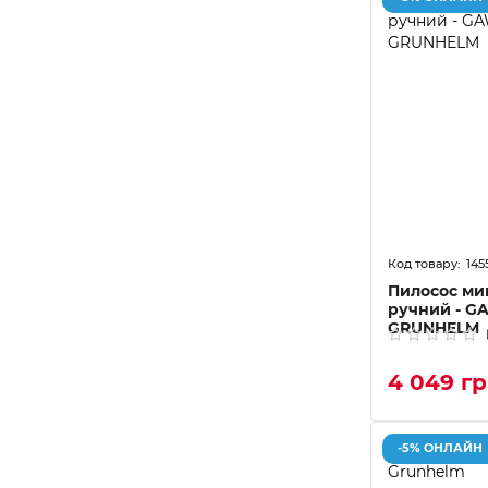
145
Пилосос ми
ручний - G
GRUNHELM
4 049 г
-5% ОНЛАЙН