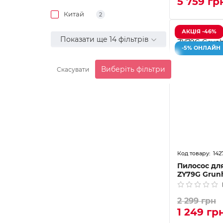
5 759 гр
Китай
2
АКЦІЯ -46%
Показати ще 14 фільтрів
-5% ОНЛАЙН
Виберіть фільтри
Скасувати
142
Пилосос для
ZY79G Grun
2 299 грн
1 249 гр