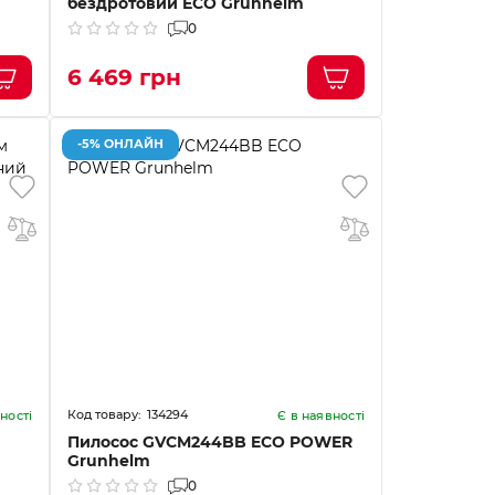
бездротовий ECO Grunhelm
0
6 469 грн
-5% ОНЛАЙН
134294
ності
Є в наявності
Пилосос GVCM244BB ECO POWER
Grunhelm
0