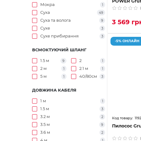
POWER Grun
Мокра
1
Суха
49
Суха та волога
3 569 гр
9
Сухе
3
Сухе прибирання
3
-5% ОНЛАЙН
ВСМОКТУЮЧИЙ ШЛАНГ
1.5 м
2
9
1
2 м
2.1 м
1
1
5 м
40/80см
1
3
ДОВЖИНА КАБЕЛЯ
1 м
1
1.5 м
3
3.2 м
2
119
3.5 м
9
Пилосос G
3.6 м
2
4 м
1