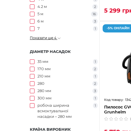
4.2 м
2
5 299 гр
5 м
16
6 м
3
7
-5% ОНЛАЙН
1
Показати ще 4
ДІАМЕТР НАСАДОК
35 мм
1
170 мм
2
210 мм
1
280
2
280 мм
3
300 мм
1
134
робоча ширина
1
Пилосос G
всмоктувальної
Grunhelm
насадки – 280 мм
КРАЇНА ВИРОБНИК