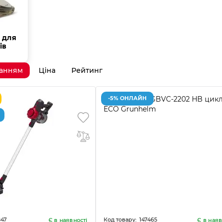
 для
ів
ванням
Ціна
Рейтинг
-5% ОНЛАЙН
847
147465
Є в наявності
Є в наяв