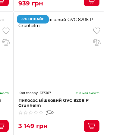
939 грн
-5% ОНЛАЙН
137367
ності
Є в наявності
н
Пилосос мішковий GVC 8208 P
Grunhelm
0
3 149 грн