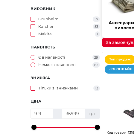
ВИРОБНИК
Grunhelm
57
Аксесуари
Karcher
53
пилосос
Makita
1
За замовчу
НАЯВНІСТЬ
Є в наявності
29
Топ продаж
Немає в наявності
82
-5% ОНЛАЙН
ЗНИЖКА
Тільки зі знижками
13
ЦІНА
-
грн
131