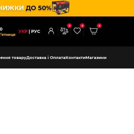
НИЖКИ
ДО 50%
0
0
0
00
УКР
РУС
П’ятниця
ення товару
Доставка і Оплата
Контакти
Магазини