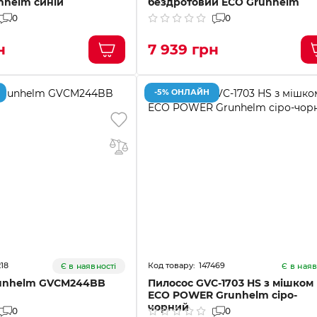
helm синій
бездротовий ECO Grunhelm
0
0
н
7 939 грн
-5% ОНЛАЙН
218
147469
Є в наявності
Є в наяв
runhelm GVCM244BB
Пилосос GVC-1703 HS з мішком
ECO POWER Grunhelm сіро-
чорний
0
0