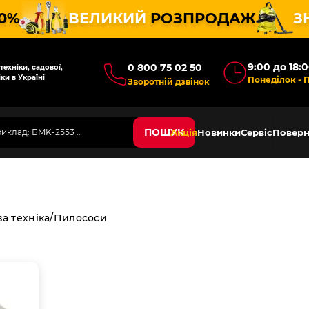
10%
ВЕЛИКИЙ
РОЗПРОДАЖ
З
9:00 до 18:
0 800 75 02 50
ехніки, садової,
ки в Україні
Понеділок - 
Зворотній дзвінок
ПОШУК
Акція
Новинки
Сервіс
Поверн
а техніка
Пилососи