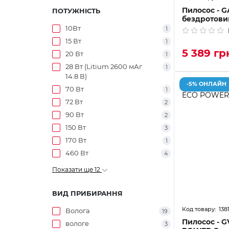
Пилосос - G
ПОТУЖНІСТЬ
бездротови
10Вт
1
15 Вт
1
5 389 гр
20 Вт
1
28 Вт (Litium 2600 мАг
1
14.8 В)
-5% ОНЛАЙН
70 Вт
1
72 Вт
2
90 Вт
2
150 Вт
3
170 Вт
1
460 Вт
4
Показати ще 12
ВИД ПРИБИРАННЯ
138
Волога
19
Пилосос - G
вологе
3