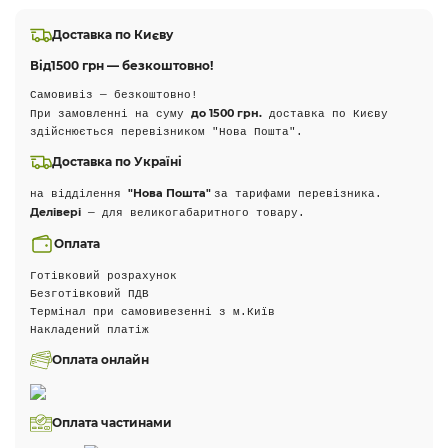
Доставка по Києву
Від
1500 грн — безкоштовно!
Самовивіз — безкоштовно!
до 1500 грн.
При замовленні на суму
доставка по Києву
здійснюється перевізником "Нова Пошта".
Доставка по Україні
"Нова Пошта"
на відділення
за тарифами перевізника.
Делівері
— для великогабаритного товару.
Оплата
Готівковий розрахунок
Безготівковий ПДВ
Термінал при самовивезенні з м.Київ
Накладений платіж
Оплата онлайн
Оплата частинами