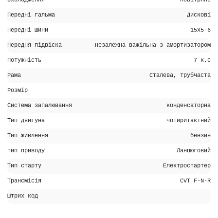
Охолодження
Повітряне
Передні гальма
Дискові
Передні шини
15x5-6
Передня підвіска
незалежна важільна з амортизатором
Потужність
7 к.с
Рама
Сталева, трубчаста
Розмір
Система запалювання
конденсаторна
Тип двигуна
чотиритактний
Тип живлення
бензин
тип приводу
Ланцюговий
Тип старту
Електростартер
Трансмісія
CVT F-N-R
Штрих код