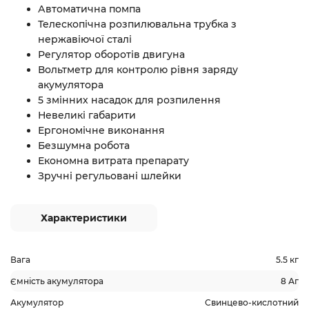
Автоматична помпа
Телескопічна розпилювальна трубка з
нержавіючої сталі
Регулятор оборотів двигуна
Вольтметр для контролю рівня заряду
акумулятора
5 змінних насадок для розпилення
Невеликі габарити
Ергономічне виконання
Безшумна робота
Економна витрата препарату
Зручні регульовані шлейки
Характеристики
Вага
5.5 кг
Ємність акумулятора
8 Аг
Акумулятор
Свинцево-кислотний