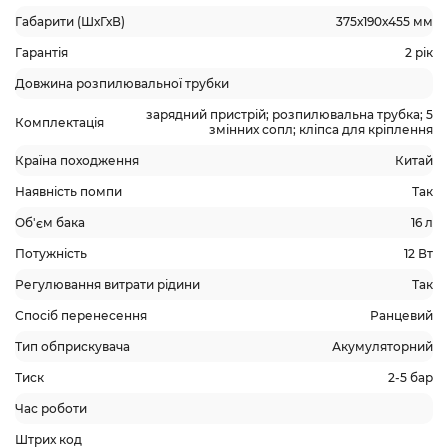
Габарити (ШхГхВ)
375х190х455 мм
Гарантія
2 рік
Довжина розпилювальної трубки
зарядний пристрій; розпилювальна трубка; 5
Комплектація
змінних сопл; кліпса для кріплення
Країна походження
Китай
Наявність помпи
Так
Об'єм бака
16 л
Потужність
12 Вт
Регулювання витрати рідини
Так
Спосіб перенесення
Ранцевий
Тип обприскувача
Акумуляторний
Тиск
2-5 бар
Час роботи
Штрих код