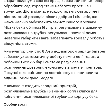
апарат поєднує в собі всі кращі характеристики! Тепер
обробляти сад, город стане набагато простіше і
зручніше. Шість різних насадок гарантують зручне і
рівномірний розподіл рідких добрив і хімікатів, що
максимально забезпечить захист Вашого врожаю!
Містка бак з об'ємом 16 літрів, регульована в довжину
розпилювальна трубка, регульовані плечові ремені,
невеликі габарити і вага, забезпечать тривалу роботу і
відсутність втоми.
Акумулятор ємністю 8 Ач з індикатором заряду батареї
забезпечує автоматичну роботу помпи до 4 годин, а
робочий тиск 2-5 бар і система регулювання
розпилення дозволяє економно витрачати препарат.
Покупці вже оцінили по достоїнству всі принади та
відмінні риси даної моделі.
У комплект входить зарядний пристрій,
розпилювальна трубка і 5 змінних сопл і кліпса для
кріплення розпилювальної трубки до корпусу бака.
Особливості: