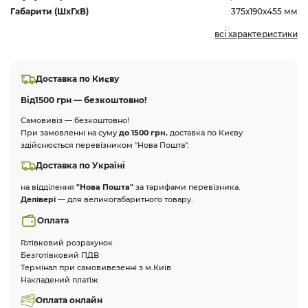
Габарити (ШхГхВ)
375х190х455 мм
всі характеристики
Доставка по Києву
Від
1500 грн — безкоштовно!
Самовивіз — безкоштовно!
При замовленні на суму
до 1500 грн.
доставка по Києву
здійснюється перевізником "Нова Пошта".
Доставка по Україні
на відділення
"Нова Пошта"
за тарифами перевізника.
Делівері
— для великогабаритного товару.
Оплата
Готівковий розрахунок
Безготівковий ПДВ
Термінал при самовивезенні з м.Київ
Накладений платіж
Оплата онлайн