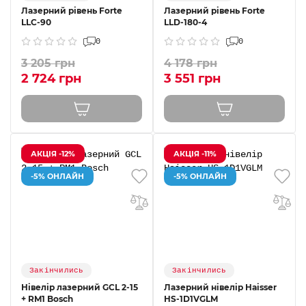
Лазерний рівень Forte
Лазерний рівень Forte
LLC-90
LLD-180-4
0
0
3 205 грн
4 178 грн
2 724 грн
3 551 грн
АКЦІЯ -12%
АКЦІЯ -11%
-5% ОНЛАЙН
-5% ОНЛАЙН
Закінчились
Закінчились
Нівелір лазерний GCL 2-15
Лазерний нiвелiр Haisser
+ RM1 Bosch
HS-1D1VGLM