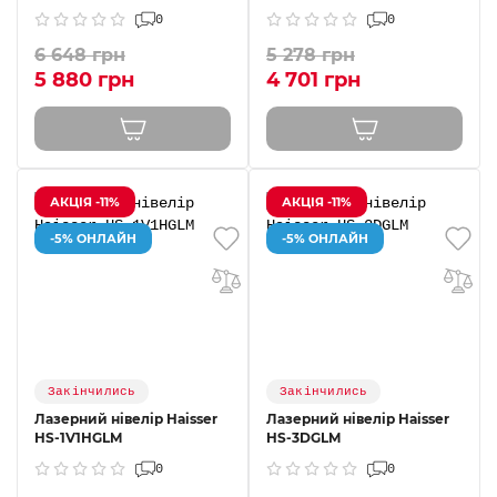
0
0
6 648 грн
5 278 грн
5 880 грн
4 701 грн
АКЦІЯ -11%
АКЦІЯ -11%
-5% ОНЛАЙН
-5% ОНЛАЙН
Закінчились
Закінчились
Лазерний нiвелiр Haisser
Лазерний нiвелiр Haisser
HS-1V1HGLM
HS-3DGLM
0
0