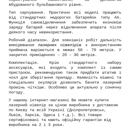
вбудованого бульбашкового рівня.
Тип харчування.
Практично всі моделі працюють
від стандартних недорогих батарейок типу АА.
Функція самовідключення забезпечить економію
заряду батарей через відключення апарата після
деякого часу невикористання.
Робочий діапазон.
Для зовнішніх робіт дальність
вимірювання
лазерних нівелірів
з використанням
приймача варіюється в межах 50 - 70 метрів. У
закритих приміщеннях – 20 – 30 метрів.
Комплектація.
Крім стандартного набору
аксесуарів, які входять у комплект із самим
пристроєм, рекомендуємо також придбати штатив і
чохл для зберігання приладу. Наявність мішені та
спеціальних окулярів дозволить бачити лазерний
промінь чіткіше. Особливо це актуально у сонячну
погоду.
У нашому інтернет-магазині Ви можете купити
лазерний нівелір за ціною виробника з доставкою
по Києву та всій Україні (Дніпропетровськ,
Львів, Харків, Одеса і т.д.). Всі товари
сертифіковані та мають офіційну гарантію від
виробника на 2 і 3 роки.