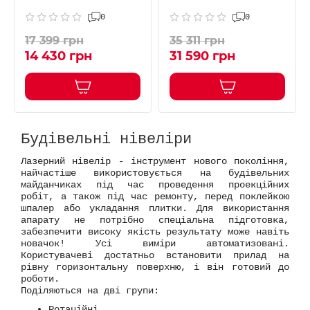
0
0
17 399 грн
35 311 грн
14 430 грн
31 590 грн
Будівельні нівеліри
Лазерний нівелір - інструмент нового покоління,
найчастіше використовується на будівельних
майданчиках під час проведення проекційних
робіт, а також під час ремонту, перед поклейкою
шпалер або укладання плитки. Для використання
апарату не потрібно спеціальна підготовка,
забезпечити високу якість результату може навіть
новачок! Усі виміри автоматизовані.
Користувачеві достатньо встановити прилад на
рівну горизонтальну поверхню, і він готовий до
роботи.
Поділяються на дві групи:
Ротаційні