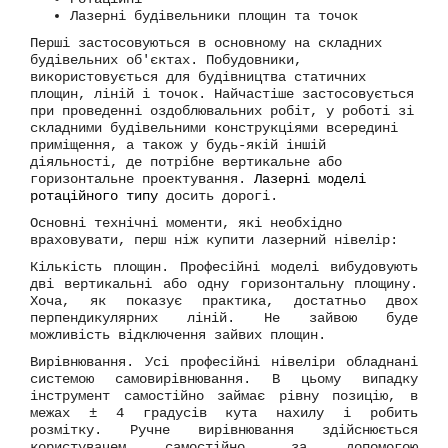
Лазерні будівельники площин та точок
Перші застосовуються в основному на складних
будівельних об'єктах. Побудовники,
використовується для будівництва статичних
площин, ліній і точок. Найчастіше застосовується
при проведенні оздоблювальних робіт, у роботі зі
складними будівельними конструкціями всередині
приміщення, а також у будь-якій іншій
діяльності, де потрібне вертикальне або
горизонтальне проектування.
Лазерні моделі
ротаційного типу
досить дорогі.
Основні технічні моменти, які необхідно
враховувати, перш ніж купити лазерний нівелір:
Кількість площин.
Професійні моделі вибудовують
дві вертикальні або одну горизонтальну площину.
Хоча, як показує практика, достатньо двох
перпендикулярних ліній. Не зайвою буде
можливість відключення зайвих площин.
Вирівнювання.
Усі професійні нівеліри обладнані
системою самовирівнювання. В цьому випадку
інструмент самостійно займає рівну позицію, в
межах ± 4 градусів кута нахилу і робить
розмітку. Ручне вирівнювання здійснюється
користувачем самостійно, за допомогою