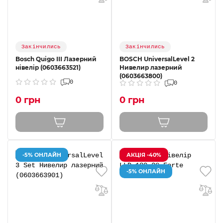
Закінчились
Закінчились
Bosch Quigo III Лазерний
BOSCH UniversalLevel 2
нівелір (0603663521)
Нивелир лазерний
(0603663800)
0
0
0 грн
0 грн
-5% ОНЛАЙН
АКЦІЯ -40%
-5% ОНЛАЙН