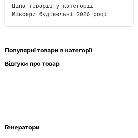
Ціна товарів у категорії
Міксери будівельні 2026 році
Популярні товари в категорії
Відгуки про товар
Дриль-міксер DM-18S 1800Вт
Haisser
Користуюсь інструментом лише
другий день, задоволений...
→
04.07.2025
Олег
Генератори