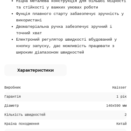
Міцна металева конструкція для більшої міцності
та стійкості у важких умовах роботи
Фунція плавного старту забаезпечує зручність у
використані
Двоматеріальна ручка забезпечує зручний і
точний хват
Електроний регулятор швидкості вбудований у
кнопку запуску, дає можливість працювати з
широким діапазоном швидкостей
Характеристики
Виробник
Haisser
Гарантія
1 рік
Діаметр
140х590 мм
Кількість швидкостей
2
Країна походження
Китай