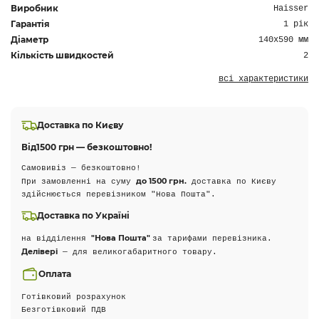
Виробник
Haisser
Гарантія
1 рік
Діаметр
140х590 мм
Кількість швидкостей
2
всі характеристики
Доставка по Києву
Від
1500 грн — безкоштовно!
Самовивіз — безкоштовно!
до 1500 грн.
При замовленні на суму
доставка по Києву
здійснюється перевізником "Нова Пошта".
Доставка по Україні
"Нова Пошта"
на відділення
за тарифами перевізника.
Делівері
— для великогабаритного товару.
Оплата
Готівковий розрахунок
Безготівковий ПДВ