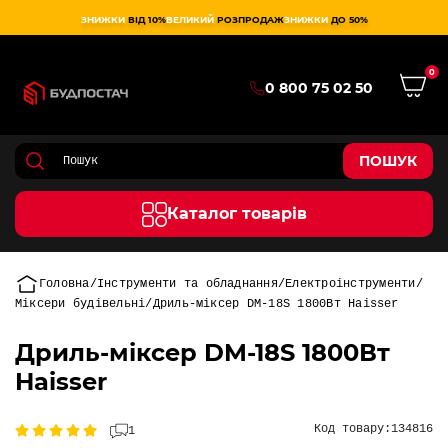
ЗНИЖКИ
ВІД 10%
ВЕЛИКИЙ
РОЗПРОДАЖ
ЗНИЖКИ
ДО 50%
0
0 800 75 02 50
ПОШУК
Каталог товарів
Головна
Інструменти та обладнання
Електроінструменти
Міксери будівельні
Дриль-міксер DM-18S 1800Вт Haisser
Дриль-міксер DM-18S 1800Вт
Haisser
Код товару:
134816
1