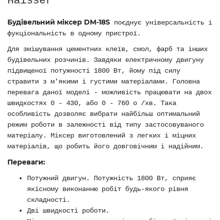
Haisser
Будівельний міксер DM-18S
поєднує універсальність і
фукціональність в одному пристрої.
Для змішування цементних клеїв, смол, фарб та інших
будівельних розчинів. Завдяки електричному двигуну
підвищеної потужності 1800 Вт, йому під силу
стравити з м'якими і густими матеріалами. Головна
перевага даної моделі - можливість працювати на двох
швидкостях 0 - 430, або 0 - 760 о /хв. Така
особливість дозволяє вибрати найбільш оптимальний
режим роботи в залежності від типу застосовуваного
матеріалу. Міксер виготовлений з легких і міцних
матеріалів, що робить його довговічним і надійним.
Переваги:
Потужний двигун. Потужність 1800 Вт, сприяє
якісному виконанню робіт будь-якого рівня
складності.
Дві швидкості роботи.