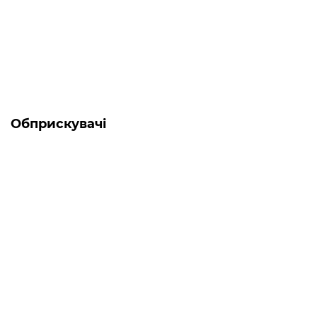
0
61 984 грн
Обприскувачі
-5% ОНЛАЙН
Є в наявності
Мотообприскувач Forte 3W-650