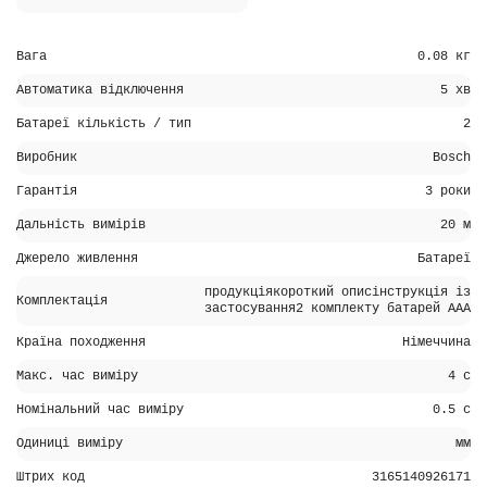
Вага
0.08 кг
Автоматика відключення
5 хв
Батареї кількість / тип
2
Виробник
Bosch
Гарантія
3 роки
Дальність вимірів
20 м
Джерело живлення
Батареї
продукціякороткий описінструкція із
Комплектація
застосування2 комплекту батарей ААА
Країна походження
Німеччина
Макс. час виміру
4 с
Номінальний час виміру
0.5 с
Одиниці виміру
мм
Штрих код
3165140926171