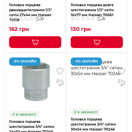
Головка торцева
Головка торцева довга
дванадцятигранна 1/2"
шестигранна 1/2" сатін
сатін 27x44 мм Haisser
16x77 мм Haisser 70061
0
0
70158
162 грн
130 грн
-5% ОНЛАЙН
-5% ОНЛАЙН
Є в наявності
Є в наявності
Головка торцева
Головка торцева
шестигранна 3/4" сатин
шестигранна 3/4" сатин
30x54 мм Haisser 70246
24x50 мм Haisser 70245