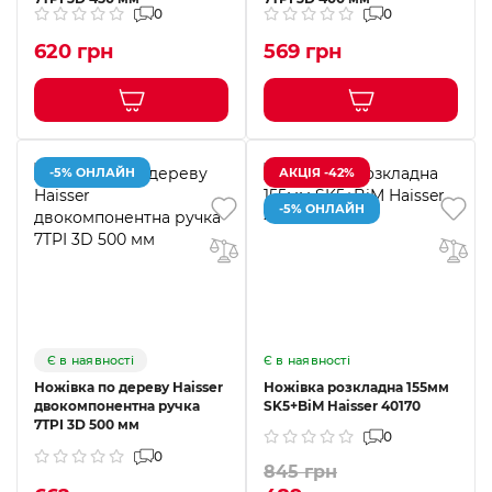
0
0
620 грн
569 грн
-5% ОНЛАЙН
АКЦІЯ -42%
-5% ОНЛАЙН
Є в наявності
Є в наявності
Ножівка по дереву Haisser
Ножівка розкладна 155мм
двокомпонентна ручка
SK5+BiM Haisser 40170
7TPI 3D 500 мм
0
0
845 грн