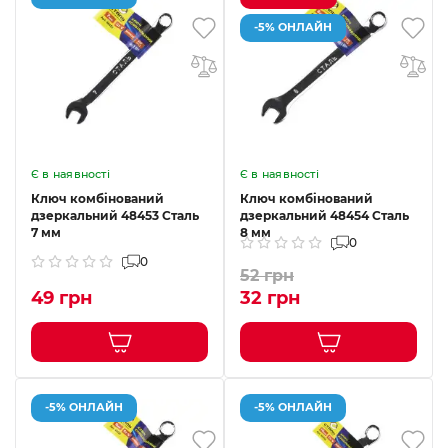
-5% ОНЛАЙН
Є в наявності
Є в наявності
Ключ комбінований
Ключ комбінований
дзеркальний 48453 Сталь
дзеркальний 48454 Сталь
7 мм
8 мм
0
0
52 грн
49 грн
32 грн
-5% ОНЛАЙН
-5% ОНЛАЙН