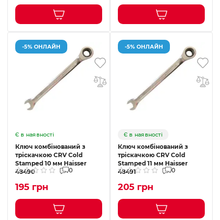
-5% ОНЛАЙН
-5% ОНЛАЙН
Є в наявності
Є в наявності
Ключ комбінований з
Ключ комбінований з
тріскачкою CRV Cold
тріскачкою CRV Cold
Stamped 10 мм Haisser
Stamped 11 мм Haisser
0
0
48490
48491
195 грн
205 грн