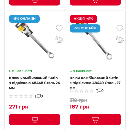
-5% ОНЛАЙН
АКЦІЯ -41%
-5% ОНЛАЙН
Є в наявності
Є в наявності
Ключ комбінований Satin
Ключ комбінований Satin
з підвіскою 48448 Сталь 24
з підвіскою 48449 Сталь 27
мм
мм
0
0
318 грн
271 грн
187 грн