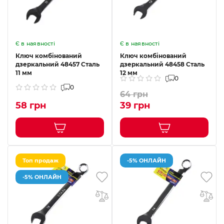
Є в наявності
Є в наявності
Ключ комбінований
Ключ комбінований
дзеркальний 48457 Сталь
дзеркальний 48458 Сталь
11 мм
12 мм
0
0
64 грн
58 грн
39 грн
Топ продаж
-5% ОНЛАЙН
-5% ОНЛАЙН