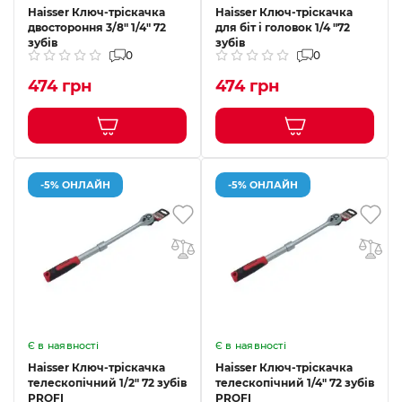
Haisser Ключ-тріскачка
Haisser Ключ-тріскачка
двостороння 3/8" 1/4" 72
для біт і головок 1/4 "72
зубів
зубів
0
0
474 грн
474 грн
-5% ОНЛАЙН
-5% ОНЛАЙН
Є в наявності
Є в наявності
Haisser Ключ-тріскачка
Haisser Ключ-тріскачка
телескопічний 1/2" 72 зубів
телескопічний 1/4" 72 зубів
PROFI
PROFI