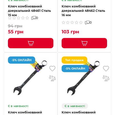
Є в наявності
Є в наявності
Ключ комбінований
Ключ комбінований
дзеркальний 48461 Сталь
дзеркальний 48462 Сталь
15 мм
16 мм
0
0
94 грн
55 грн
103 грн
-5% ОНЛАЙН
Топ продаж
-5% ОНЛАЙН
Є в наявності
Є в наявності
Ключ комбінований
Ключ комбінований