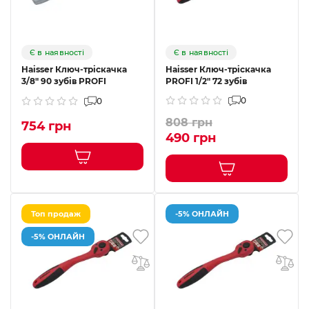
Є в наявності
Є в наявності
Haisser Ключ-тріскачка
Haisser Ключ-тріскачка
3/8" 90 зубів PROFI
PROFI 1/2" 72 зубів
0
0
808 грн
754 грн
490 грн
Топ продаж
-5% ОНЛАЙН
-5% ОНЛАЙН