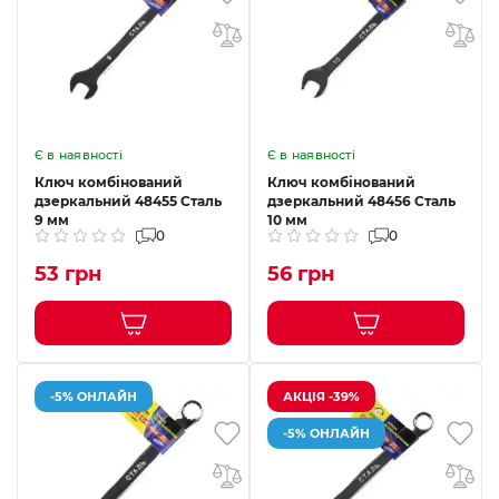
Є в наявності
Є в наявності
Ключ комбінований
Ключ комбінований
дзеркальний 48455 Сталь
дзеркальний 48456 Сталь
9 мм
10 мм
0
0
53 грн
56 грн
-5% ОНЛАЙН
АКЦІЯ -39%
-5% ОНЛАЙН