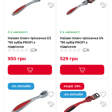
Є в наявності
Є в наявності
Haisser Ключ-тріскачка 1/2
Haisser Ключ-тріскачка 1/4
"90 зубів PROFI з
"90 зубів PROFI з
підвіскою
підвіскою
0
0
930 грн
529 грн
-5% ОНЛАЙН
АКЦІЯ -39%
-5% ОНЛАЙН