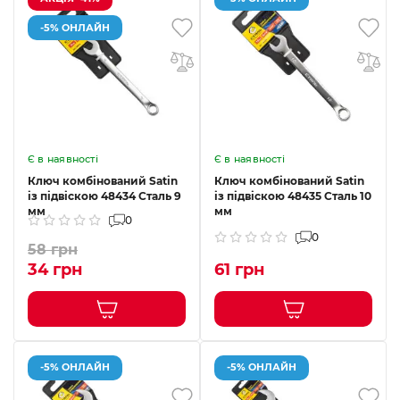
-5% ОНЛАЙН
Є в наявності
Є в наявності
Ключ комбінований Satin
Ключ комбінований Satin
із підвіскою 48434 Сталь 9
із підвіскою 48435 Сталь 10
мм
мм
0
0
58 грн
34 грн
61 грн
-5% ОНЛАЙН
-5% ОНЛАЙН