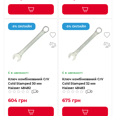
-5% ОНЛАЙН
-5% ОНЛАЙН
Є в наявності
Є в наявності
Ключ комбiнований CrV
Ключ комбiнований CrV
Cold Stamped 30 мм
Cold Stamped 32 мм
Haisser 48482
Haisser 48483
0
0
604 грн
675 грн