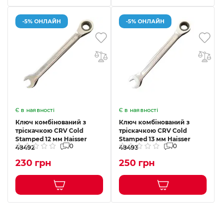
-5% ОНЛАЙН
-5% ОНЛАЙН
Є в наявності
Є в наявності
Ключ комбінований з
Ключ комбінований з
тріскачкою CRV Cold
тріскачкою CRV Cold
Stamped 12 мм Haisser
Stamped 13 мм Haisser
0
0
48492
48493
230 грн
250 грн