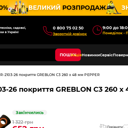
10%
ВЕЛИКИЙ
РОЗПРОДАЖ
З
9:00 до 18:
0 800 75 02 50
ехніки, садової,
ки в Україні
Понеділок - 
Зворотній дзвінок
ПОШУК
Акція
Новинки
Сервіс
Поверн
R-2103-26 покриття GREBLON C3 260 x 48 мм PEPPER
03-26 покриття GREBLON C3 260 x
Закінчились
1 322 грн
Порівняти