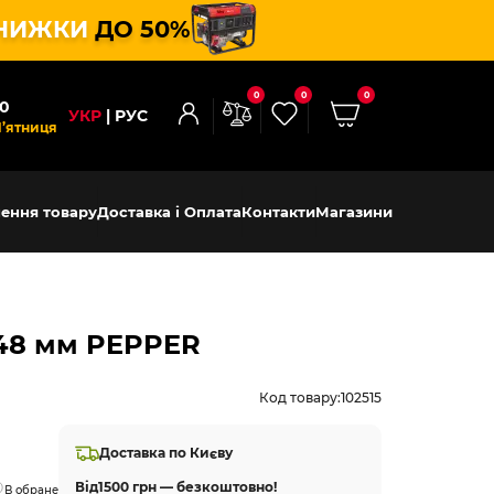
НИЖКИ
ДО 50%
0
0
0
00
УКР
РУС
П’ятниця
ення товару
Доставка і Оплата
Контакти
Магазини
 48 мм PEPPER
Код товару:
102515
Доставка по Києву
Від
1500 грн — безкоштовно!
В обране