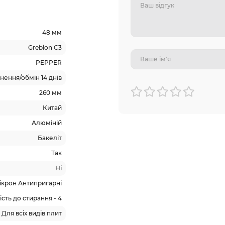
48 мм
Greblon С3
PEPPER
ення/обмін 14 днів
260 мм
Китай
Алюміній
Бакеліт
Так
Ні
ікрон Антипригарні
кість до стирання - 4
Для всіх видів плит