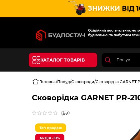
ЗНИЖКИ
ВІД 
Офіційний постачальник мотот
будівельної та побутової техні
КАТАЛОГ ТОВАРІВ
Головна
Посуд
Сковороди
Сковорідка GARNET P
Сковорідка GARNET PR-21
0
Топ продаж
АКЦІЯ -51%