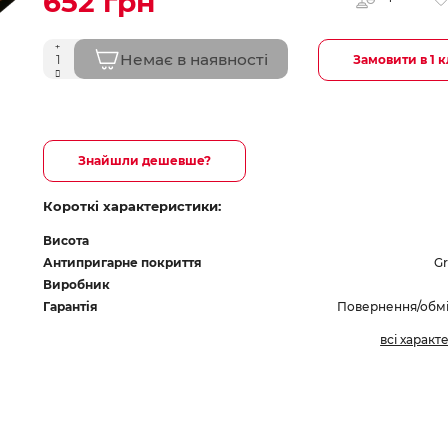
652 грн
Немає в наявності
Замовити в 1 к
Знайшли дешевше?
Короткі характеристики:
Висота
Антипригарне покриття
Gr
Виробник
Гарантія
Повернення/обмін
всі характ