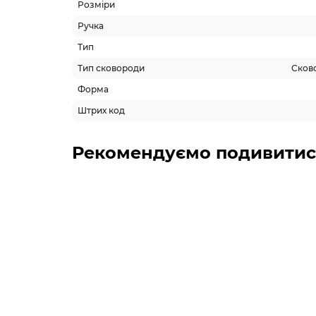
Розміри
Ручка
Тип
Тип сковороди
Сков
Форма
Штрих код
Рекомендуємо подивитис
Топ продаж
АКЦІЯ -51%
-5% ОНЛАЙН