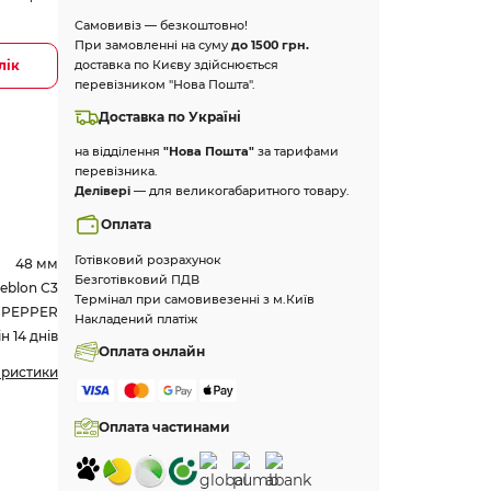
Самовивіз — безкоштовно!
При замовленні на суму
до 1500 грн.
лік
доставка по Києву здійснюється
перевізником "Нова Пошта".
Доставка по Україні
на відділення
"Нова Пошта"
за тарифами
перевізника.
Делівері
— для великогабаритного товару.
Оплата
Готівковий розрахунок
48 мм
Безготівковий ПДВ
eblon С3
Термінал при самовивезенні з м.Київ
PEPPER
Накладений платіж
 14 днів
Оплата онлайн
еристики
Оплата частинами