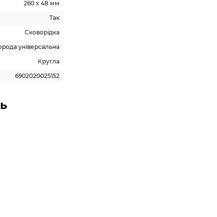
260 x 48 мм
Так
Сковорідка
орода універсальна
Кругла
6902020025152
ь