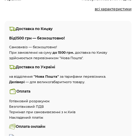
всі характеристики
Доставка по Києву
Від
1500 грн — безкоштовно!
Самовивіз — безкоштовно!
При замовленні на суму
до 1500 грн.
доставка по Києву
здійснюється перевізником "Нова Пошта".
Доставка по Україні
на відділення
"Нова Пошта"
за тарифами перевізника.
Делівері
— для великогабаритного товару.
Оплата
Готівковий розрахунок
Безготівковий ПДВ
Термінал при самовивезенні з м.Київ
Накладений платіж
Оплата онлайн