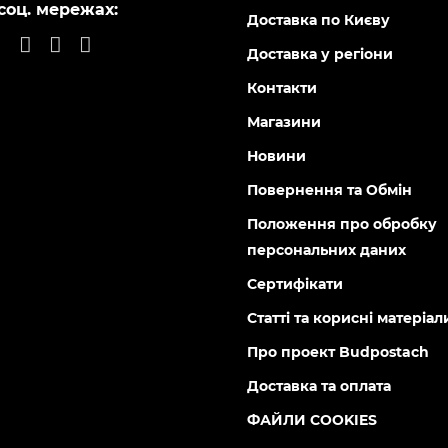
79096
79097
Є в наявності
Є в н
рода GT-2204-26 для
Сковорода GT-2105-24 глиб
ів покриття Marble 260x1.5
покриття Marble 24x6.8 см 
sto
0
0
 грн
893 грн
 800 75 02 50
Інформація
воротній дзвінок
Вакансії