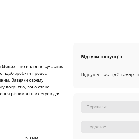
Відгуки покупців
м Gusto
– це втілення сучасних
го, щоб зробити процес
Відгуків про цей товар щ
вним. Завдяки своєму
му покриттю, вона стане
ання різноманітних страв для
5.0 мм