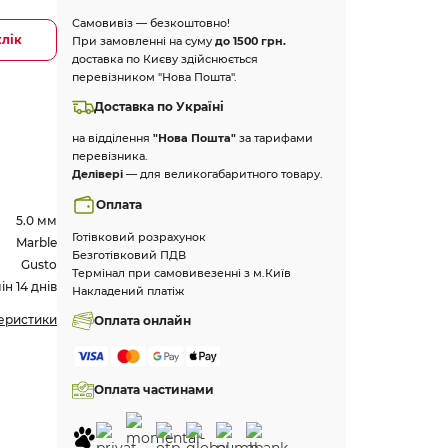
Самовивіз — безкоштовно!
клік
При замовленні на суму
до 1500 грн.
доставка по Києву здійснюється
перевізником "Нова Пошта".
Доставка по Україні
на відділення
"Нова Пошта"
за тарифами
перевізника.
Делівері
— для великогабаритного товару.
Оплата
5.0 мм
Готівковий розрахунок
Marble
Безготівковий ПДВ
Gusto
Термінал при самовивезенні з м.Київ
н 14 днів
Накладений платіж
теристики
Оплата онлайн
Оплата частинами