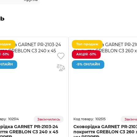
ь
родаж
Топ продаж
 -51%
АКЦІЯ -51%
ОНЛАЙН
-5% ОНЛАЙН
102514
102515
Закінчились
Закінч
рідка GARNET PR-2103-24
Сковорідка GARNET PR-210
ття GREBLON C3 240 x 45
покриття GREBLON C3 260 
EPPER
мм PEPPER