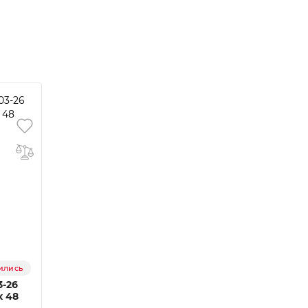
ились
3-26
x 48