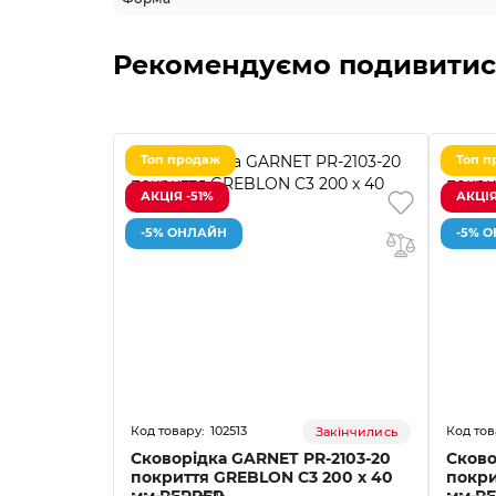
Рекомендуємо подивитис
Топ продаж
Топ п
АКЦІЯ -51%
АКЦІЯ
-5% ОНЛАЙН
-5% 
102513
Закінчились
Сковорідка GARNET PR-2103-20
Сково
покриття GREBLON C3 200 x 40
покри
мм PEPPER
мм P