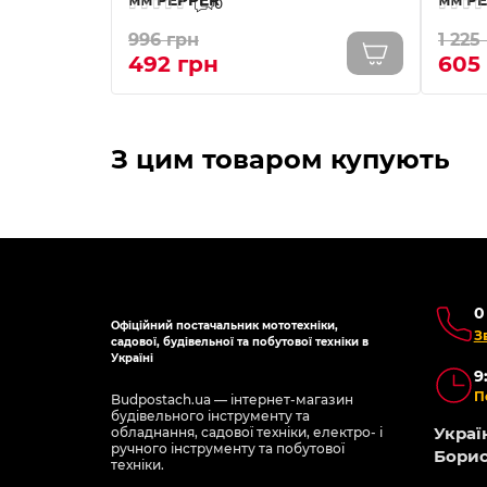
0
996 грн
1 225
492 грн
605
Схожі товари
-5% ОНЛАЙН
-5% 