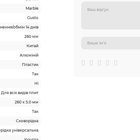
Marble
Gusto
ення/обмін 14 днів
260 мм
Китай
Алюміній
Пластик
Так
Ні
Для всіх видів плит
260 x 5.0 мм
Так
Сковорідка
рідка універсальна
Кругла