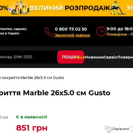
10%
ВЕЛИКИЙ
РОЗПРОДАЖ
З
9:00 до 18:
0 800 75 02 50
ехніки, садової,
ки в Україні
Понеділок - 
Зворотній дзвінок
ПОШУК
Акція
Новинки
Сервіс
Поверн
 покриття Marble 26x5.0 см Gusto
иття Marble 26x5.0 см Gusto
Є в наявності
851 грн
Порівняти