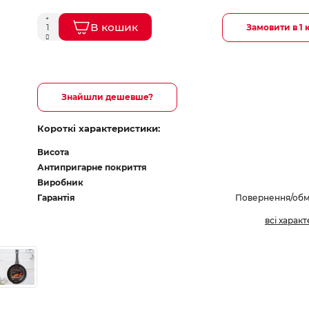
В кошик
Замовити в 1 
Знайшли дешевше?
Короткі характеристики:
Висота
Антипригарне покриття
Виробник
Гарантія
Повернення/обмі
всі харак