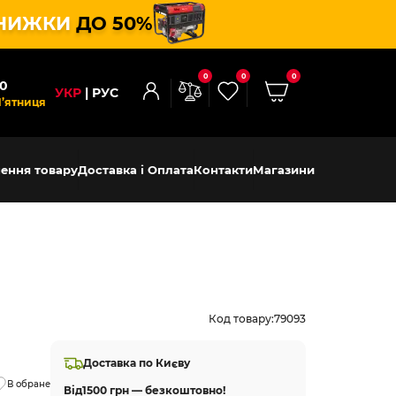
НИЖКИ
ДО 50%
0
0
0
00
УКР
РУС
П’ятниця
ення товару
Доставка і Оплата
Контакти
Магазини
Код товару:
79093
Доставка по Києву
В обране
Від
1500 грн — безкоштовно!