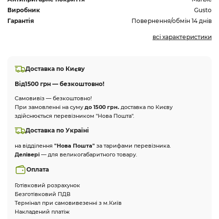
Виробник
Gusto
Гарантія
Повернення/обмін 14 днів
всі характеристики
Доставка по Києву
Від
1500 грн — безкоштовно!
Самовивіз — безкоштовно!
При замовленні на суму
до 1500 грн.
доставка по Києву
здійснюється перевізником "Нова Пошта".
Доставка по Україні
на відділення
"Нова Пошта"
за тарифами перевізника.
Делівері
— для великогабаритного товару.
Оплата
Готівковий розрахунок
Безготівковий ПДВ
Термінал при самовивезенні з м.Київ
Накладений платіж