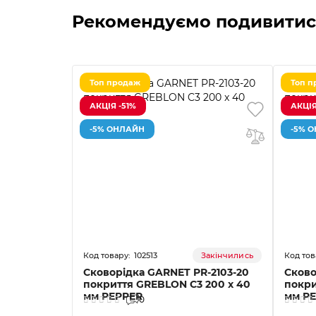
Рекомендуємо подивитис
Топ продаж
Топ п
АКЦІЯ -51%
АКЦІЯ
-5% ОНЛАЙН
-5% 
102513
Закінчились
Сковорідка GARNET PR-2103-20
Сково
покриття GREBLON C3 200 x 40
покри
мм PEPPER
мм P
0