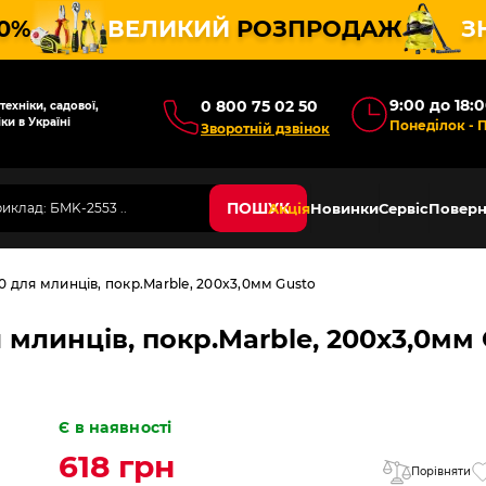
10%
ВЕЛИКИЙ
РОЗПРОДАЖ
З
9:00 до 18:
0 800 75 02 50
ехніки, садової,
ки в Україні
Понеділок - 
Зворотній дзвінок
ПОШУК
Акція
Новинки
Сервіс
Поверн
 для млинців, покр.Marble, 200x3,0мм Gusto
 млинців, покр.Marble, 200x3,0мм
Є в наявності
618 грн
Порівняти