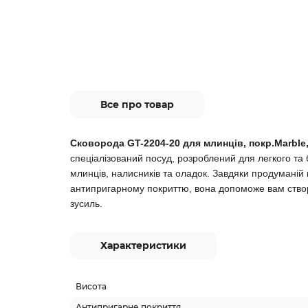
Все про товар
Сковорода GT-2204-20 для млинців, покр.Marble
спеціалізований посуд, розроблений для легкого та
млинців, налисників та оладок. Завдяки продуманій 
антипригарному покриттю, вона допоможе вам створ
зусиль.
Характеристики
Висота
Антипригарне покриття