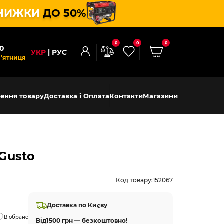
НИЖКИ
ДО 50%
0
0
0
00
УКР
РУС
П’ятниця
ення товару
Доставка і Оплата
Контакти
Магазини
 Gusto
Код товару:
152067
Доставка по Києву
В обране
Від
1500 грн — безкоштовно!