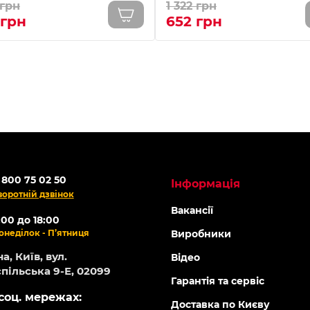
 грн
1 322 грн
 грн
652 грн
 800 75 02 50
Інформація
воротній дзвінок
Вакансії
:00 до 18:00
онеділок - П’ятниця
Виробники
а, Київ, вул.
Відео
пільська 9-Е, 02099
Гарантія та сервіс
соц. мережах:
Доставка по Києву