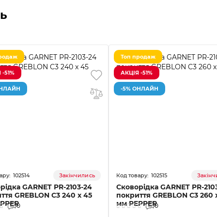
ь
родаж
Топ продаж
 -51%
АКЦІЯ -51%
ОНЛАЙН
-5% ОНЛАЙН
102514
102515
Закінчились
Закінч
рідка GARNET PR-2103-24
Сковорідка GARNET PR-210
ття GREBLON C3 240 x 45
покриття GREBLON C3 260 
EPPER
мм PEPPER
0
0