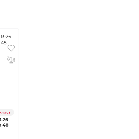
ились
3-26
x 48