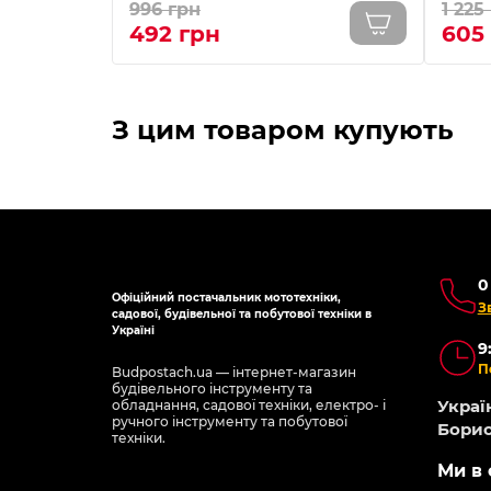
996 грн
1 225
492 грн
605
З цим товаром купують
0
Офіційний постачальник мототехніки,
З
садової, будівельної та побутової техніки в
Україні
9
П
Budpostach.ua — інтернет-магазин
будівельного інструменту та
Україн
обладнання, садової техніки, електро- і
ручного інструменту та побутової
Борис
техніки.
Ми в 