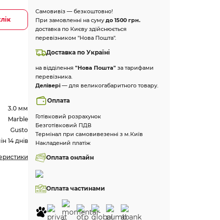
Самовивіз — безкоштовно!
клік
При замовленні на суму
до 1500 грн.
доставка по Києву здійснюється
перевізником "Нова Пошта".
Доставка по Україні
на відділення
"Нова Пошта"
за тарифами
перевізника.
Делівері
— для великогабаритного товару.
Оплата
3.0 мм
Готівковий розрахунок
Marble
Безготівковий ПДВ
Gusto
Термінал при самовивезенні з м.Київ
н 14 днів
Накладений платіж
теристики
Оплата онлайн
Оплата частинами