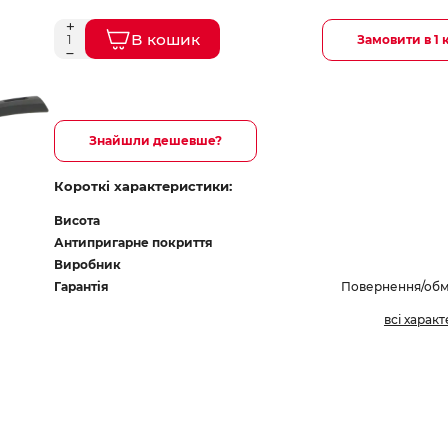
В кошик
Замовити в 1 
Знайшли дешевше?
Короткі характеристики:
Висота
Антипригарне покриття
Виробник
Гарантія
Повернення/обмі
всі харак