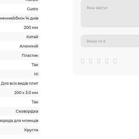
Gusto
ення/обмін 14 днів
200 мм
Китай
Алюміній
Пластик
Так
Ні
Для всіх видів плит
200 x 3.0 мм
Так
Сковорідка
ворода для млинців
Кругла