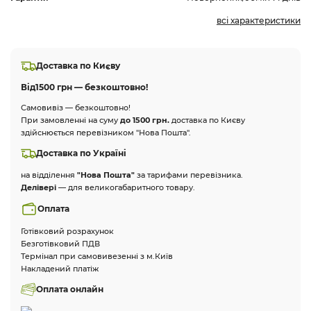
всі характеристики
Доставка по Києву
Від
1500 грн — безкоштовно!
Самовивіз — безкоштовно!
При замовленні на суму
до 1500 грн.
доставка по Києву
здійснюється перевізником "Нова Пошта".
Доставка по Україні
на відділення
"Нова Пошта"
за тарифами перевізника.
Делівері
— для великогабаритного товару.
Оплата
Готівковий розрахунок
Безготівковий ПДВ
Термінал при самовивезенні з м.Київ
Накладений платіж
Оплата онлайн