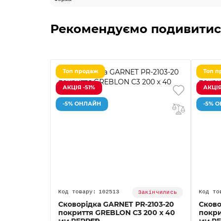
Рекомендуємо подивитис
Топ продаж
Топ п
АКЦІЯ -51%
АКЦІЯ
-5% ОНЛАЙН
-5% 
102513
Закінчились
Сковорідка GARNET PR-2103-20
Сково
покриття GREBLON C3 200 x 40
покри
мм PEPPER
мм P