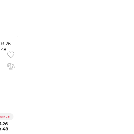
ились
3-26
x 48