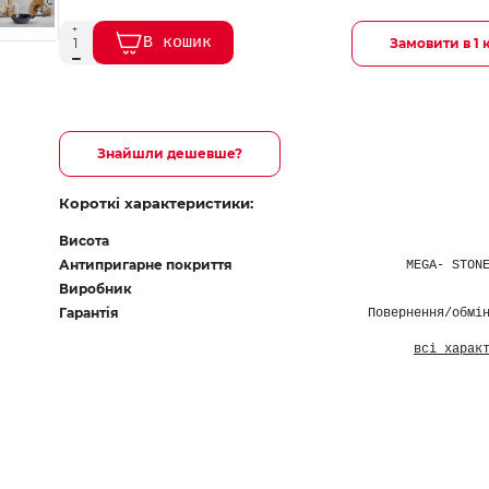
В кошик
Замовити в 1 
Знайшли дешевше?
Короткі характеристики:
Висота
Антипригарне покриття
MEGA- STON
Виробник
Гарантія
Повернення/обмі
всі харак