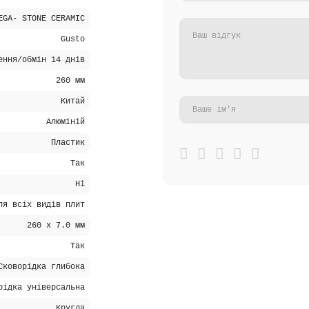
EGA- STONE CERAMIC
Gusto
ення/обмін 14 днів
260 мм
Китай
Алюміній
Пластик
Так
Ні
ля всіх видів плит
260 x 7.0 мм
Так
Сковорідка глибока
рідка універсальна
Кругла