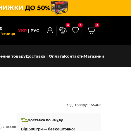
НИЖКИ
ДО 50%
0
0
0
00
УКР
РУС
П’ятниця
ення товару
Доставка і Оплата
Контакти
Магазини
Код товару:
155462
Доставка по Києву
В обране
Від
1500 грн — безкоштовно!