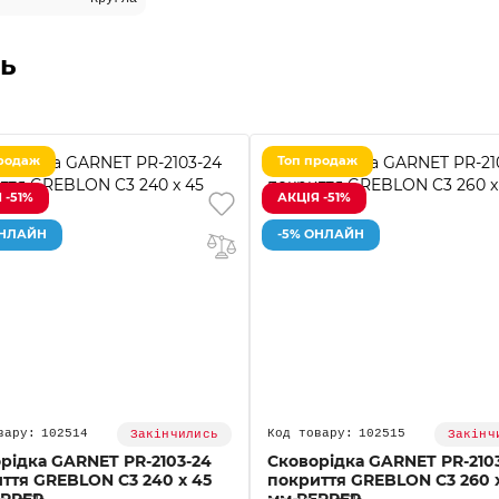
ь
родаж
Топ продаж
 -51%
АКЦІЯ -51%
ОНЛАЙН
-5% ОНЛАЙН
102514
102515
Закінчились
Закінч
рідка GARNET PR-2103-24
Сковорідка GARNET PR-210
ття GREBLON C3 240 x 45
покриття GREBLON C3 260 
EPPER
мм PEPPER