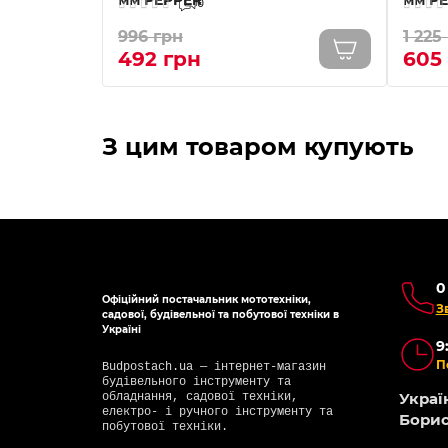
0
996 грн
1 225
492 грн
605
З цим товаром купують
0
Офіційний постачальник мототехніки,
З
садової, будівельної та побутової техніки в
Україні
9
П
Budpostach.ua — інтернет-магазин
будівельного інструменту та
Україн
обладнання, садової техніки,
електро- і ручного інструменту та
Борис
побутової техніки.