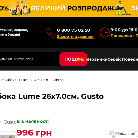
10%
ВЕЛИКИЙ
РОЗПРОДАЖ
З
9:00 до 18:
0 800 75 02 50
ехніки, садової,
ки в Україні
Понеділок - 
Зворотній дзвінок
ПОШУК
Акція
Новинки
Сервіс
Поверн
 глибока Lume 26х7.0см. Gusto
бока Lume 26х7.0см. Gusto
Є в наявності
996 грн
Порівняти