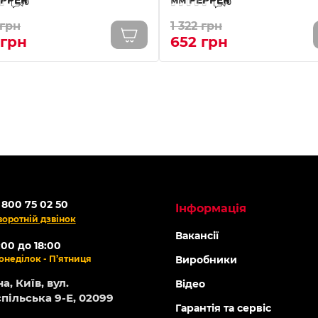
0
0
 грн
1 322 грн
 грн
652 грн
 800 75 02 50
Інформація
воротній дзвінок
Вакансії
:00 до 18:00
онеділок - П’ятниця
Виробники
а, Київ, вул.
Відео
пільська 9-Е, 02099
Гарантія та сервіс