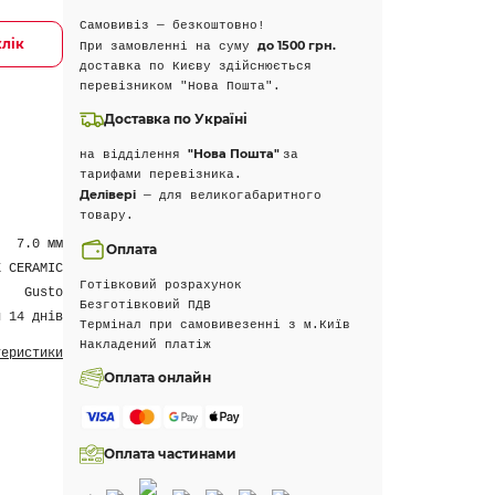
Самовивіз — безкоштовно!
клік
до 1500 грн.
При замовленні на суму
доставка по Києву здійснюється
перевізником "Нова Пошта".
Доставка по Україні
"Нова Пошта"
на відділення
за
тарифами перевізника.
Делівері
— для великогабаритного
товару.
7.0 мм
Оплата
E CERAMIC
Готівковий розрахунок
Gusto
Безготівковий ПДВ
н 14 днів
Термінал при самовивезенні з м.Київ
Накладений платіж
теристики
Оплата онлайн
Оплата частинами