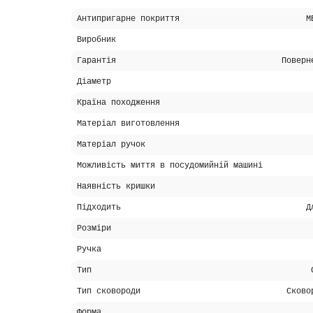
Антипригарне покриття
M
Виробник
Гарантія
Поверн
Діаметр
Країна походження
Матеріал виготовлення
Матеріал ручок
Можливість миття в посудомийній машині
Наявність кришки
Підходить
Д
Розміри
Ручка
Тип
Тип сковороди
Сково
Форма