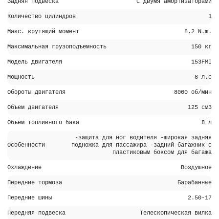
Задняя подвеска
С двумя амортизаторами
Количество цилиндров
1
Макс. крутящий момент
8.2 N.m.
Максимальная грузоподъемность
150 кг
Модель двигателя
153FMI
Мощность
8 л.с
Обороты двигателя
8000 об/мин
Объем двигателя
125 см3
Объем топливного бака
8 л
-защита для ног водителя -широкая задняя
Особенности
подножка для пассажира -задний багажник с
пластиковым боксом для багажа
Охлаждение
Воздушное
Передние тормоза
Барабанные
Передние шины
2.50-17
Передняя подвеска
Телескопическая вилка