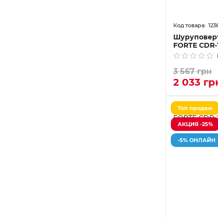
123
Шуруповер
FORTE CDR-
3 567 грн
2 033 гр
Топ продаж
АКЦИЯ -25%
-5% ОНЛАЙН