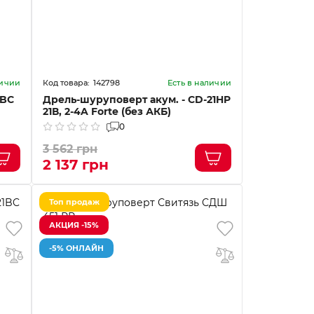
142798
личии
Есть в наличии
2BC
Дрель-шуруповерт акум. - CD-21HP
21В, 2-4A Forte (без АКБ)
0
3 562 грн
2 137 грн
Топ продаж
АКЦИЯ -15%
-5% ОНЛАЙН