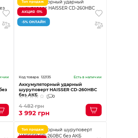
Топ продаж
АКЦИЯ -11%
-5% ОНЛАЙН
122135
личии
Есть в наличии
Аккумуляторный ударный
без
шуруповерт HAISSER CD-260HBC
без АКБ
0
4 482 грн
3 992 грн
Топ продаж