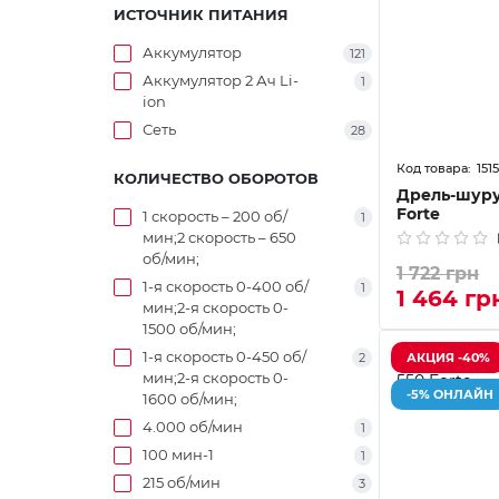
ИСТОЧНИК ПИТАНИЯ
Аккумулятор
121
Аккумулятор 2 Ач Li-
1
ion
Сеть
28
151
КОЛИЧЕСТВО ОБОРОТОВ
Дрель-шуру
Forte
1 скорость – 200 об/
1
мин;2 скорость – 650
об/мин;
1 722 грн
1-я скорость 0-400 об/
1
1 464 гр
мин;2-я скорость 0-
1500 об/мин;
1-я скорость 0-450 об/
АКЦИЯ -40%
2
мин;2-я скорость 0-
-5% ОНЛАЙН
1600 об/мин;
4.000 об/мин
1
100 мин-1
1
215 об/мин
3