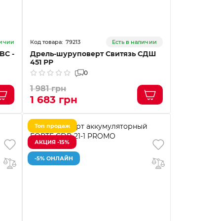
79213
личии
Есть в наличии
BC -
Дрель-шуруповерт Свитязь СДШ
451 РР
0
1 981 грн
1 683 грн
Топ продаж
АКЦИЯ -15%
-5% ОНЛАЙН