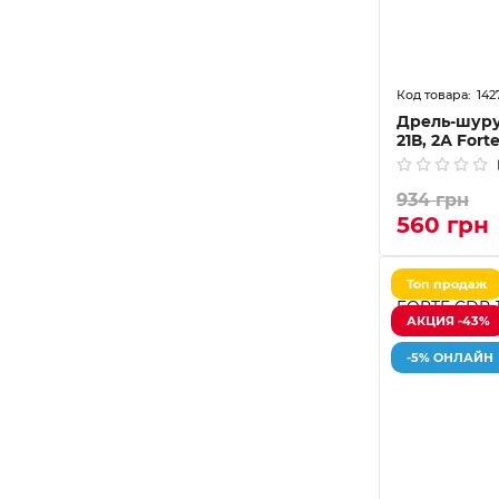
142
Дрель-шуру
21В, 2А Fort
934 грн
560 грн
Топ продаж
АКЦИЯ -43%
-5% ОНЛАЙН