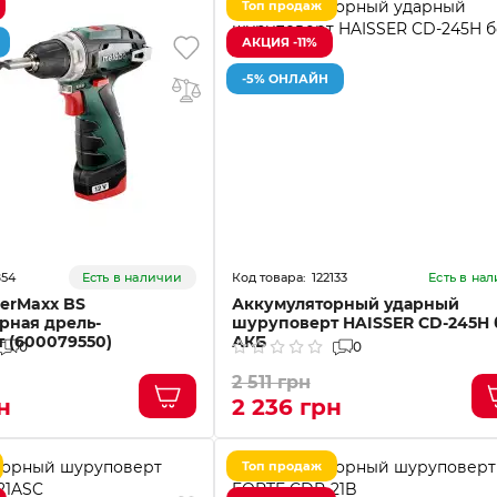
Топ продаж
АКЦИЯ -11%
-5% ОНЛАЙН
854
122133
Есть в наличии
Есть в на
erMaxx BS
Аккумуляторный ударный
рная дрель-
шуруповерт HAISSER CD-245H 
 (600079550)
АКБ
0
0
2 511 грн
н
2 236 грн
Топ продаж