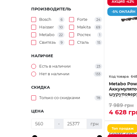
АКЦИЯ -42%
ПРОИЗВОДИТЕЛЬ
-5% ОНЛАЙН
Bosch
Forte
6
24
Haisser
Makita
10
69
Metabo
Ростех
22
1
Свитязь
Сталь
9
15
НАЛИЧИЕ
Есть в наличии
23
Нет в наличии
133
64
Metabo Pow
СКИДКА
Аккумулято
шуруповерт
Только со cкидками
78
7 989 грн
ЦЕНА
4 628 гр
-
грн
Топ продаж