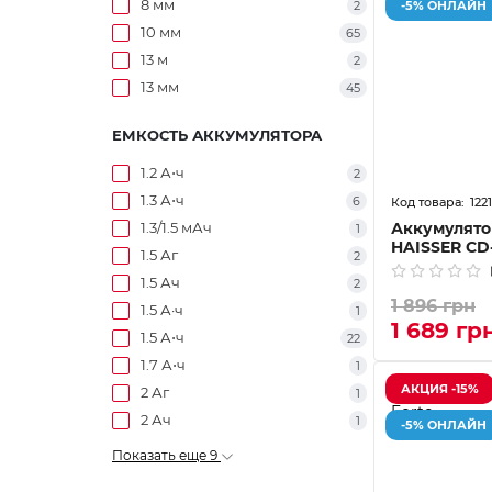
8 мм
-5% ОНЛАЙН
2
10 мм
65
13 м
2
13 мм
45
ЕМКОСТЬ АККУМУЛЯТОРА
1.2 А⋅ч
2
1.3 А⋅ч
6
122
1.3/1.5 мАч
Аккумулят
1
HAISSER CD
1.5 Аг
2
1.5 Ач
2
1 896 грн
1.5 А·ч
1
1 689 гр
1.5 А⋅ч
22
1.7 А⋅ч
1
АКЦИЯ -15%
2 Аг
1
2 Ач
1
-5% ОНЛАЙН
Показать еще 9