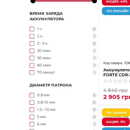
АКЦИЯ -40%
-5% ОНЛАЙН
ВРЕМЯ ЗАРЯДА
АККУМУЛЯТОРА
1 ч
2
2 ч
1
3 - 5 ч
3
30 мин
1
50 мин
1
123
60 мин
1
Аккумулят
70 минут
1
FORTE CDR-
ДИАМЕТР ПАТРОНА
4 840 грн
0.8 мм
2
2 905 гр
0.8-10 мм
5
1.5 – 13 мм
3
Топ продаж
5 мм
3
АКЦИЯ -11%
6 мм
1