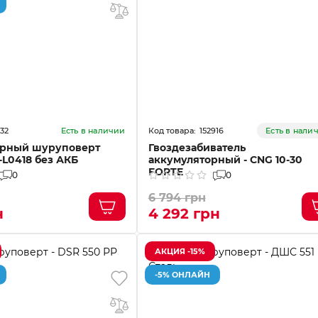
132
152916
Есть в наличии
Есть в нали
орный шуруповерт
Гвоздезабиватель
-L0418 без АКБ
аккумуляторный - CNG 10-30
FORTE
0
0
6 794 грн
н
4 292 грн
АКЦИЯ -15%
-5% ОНЛАЙН