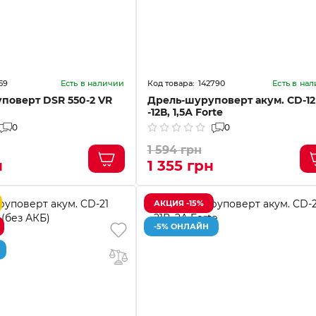
59
142790
Есть в наличии
Есть в на
поверт DSR 550-2 VR
Дрель-шуруповерт акум. CD-1
-12В, 1,5А Forte
0
0
1 594 грн
н
1 355 грн
АКЦИЯ -15%
-5% ОНЛАЙН