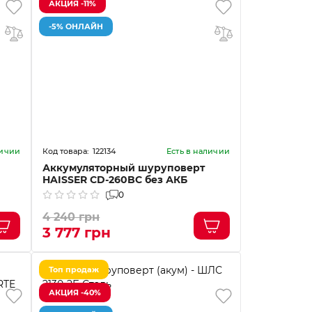
АКЦИЯ -11%
-5% ОНЛАЙН
122134
личии
Есть в наличии
Аккумуляторный шуруповерт
HAISSER CD-260BC без АКБ
0
4 240 грн
3 777 грн
Топ продаж
АКЦИЯ -40%