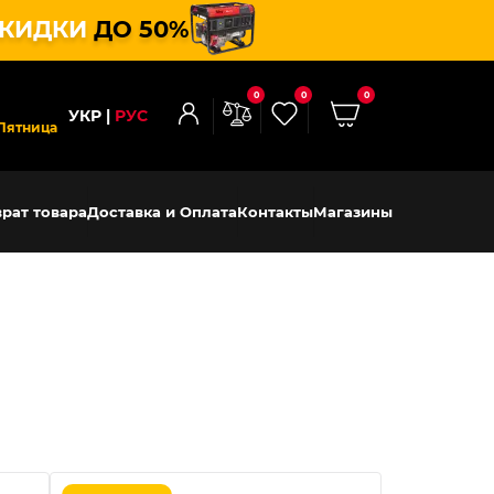
КИДКИ
ДО 50%
0
0
0
УКР
РУС
Пятница
рат товара
Доставка и Оплата
Контакты
Магазины