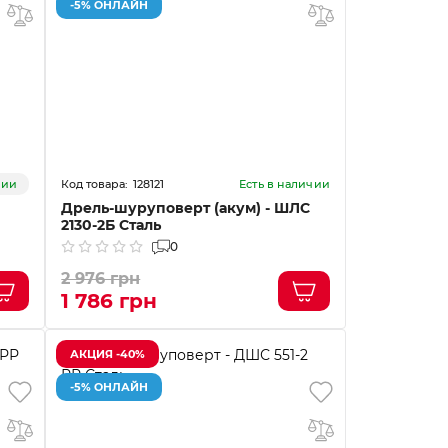
-5% ОНЛАЙН
128121
чии
Есть в наличии
Дрель-шуруповерт (акум) - ШЛС
2130-2Б Сталь
0
2 976 грн
1 786 грн
АКЦИЯ -40%
-5% ОНЛАЙН