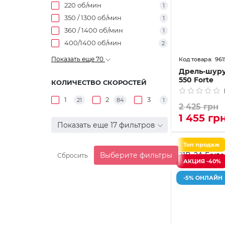
220 об/мин
1
350 / 1300 об/мин
1
360 / 1400 об/мин
1
400/1400 об/мин
2
Показать еще 70
961
Дрель-шуру
550 Forte
КОЛИЧЕСТВО СКОРОСТЕЙ
1
2
3
21
84
1
2 425 грн
1 455 гр
Показать еще 17 фильтров
Топ продаж
Выберите фильтры
Сбросить
АКЦИЯ -40%
-5% ОНЛАЙН