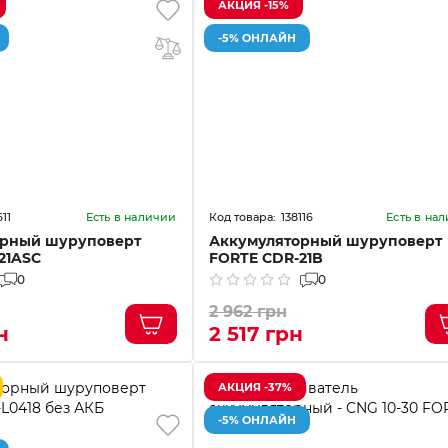
АКЦИЯ -15%
-5% ОНЛАЙН
611
138116
Есть в наличии
Есть в на
орный шуруповерт
Аккумуляторный шуруповерт
21ASC
FORTE CDR-21B
0
0
2 962 грн
н
2 517 грн
АКЦИЯ -37%
-5% ОНЛАЙН