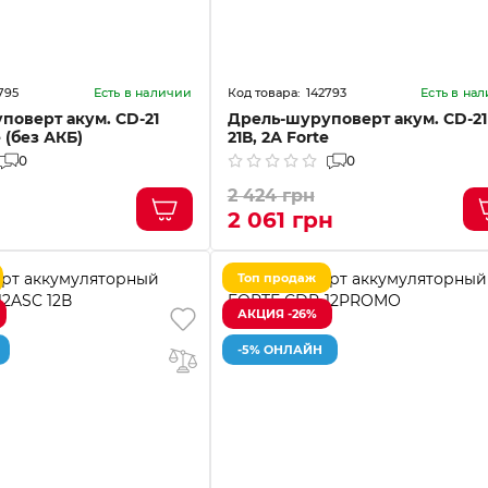
795
142793
Есть в наличии
Есть в на
поверт акум. CD-21
Дрель-шуруповерт акум. CD-21
e (без АКБ)
21В, 2А Forte
0
0
2 424 грн
2 061 грн
Топ продаж
АКЦИЯ -26%
-5% ОНЛАЙН