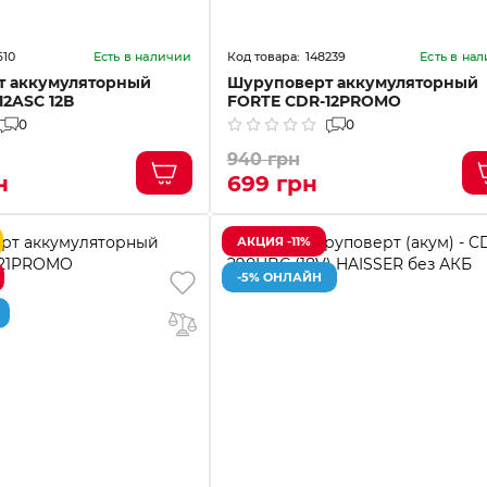
610
148239
Есть в наличии
Есть в на
т аккумуляторный
Шуруповерт аккумуляторный
12ASC 12В
FORTE CDR-12PROMО
0
0
940 грн
н
699 грн
АКЦИЯ -11%
-5% ОНЛАЙН