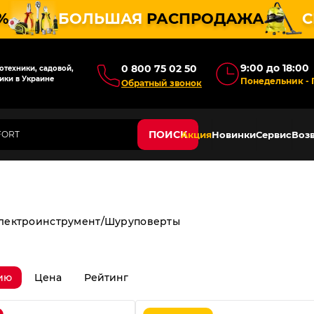
%
БОЛЬШАЯ
РАСПРОДАЖА
С
9:00 до 18:00
0 800 75 02 50
техники, садовой,
ики в Украине
Понедельник - 
Обратный звонок
ПОИСК
Акция
Новинки
Сервис
Возв
лектроинструмент
Шуруповерты
ию
Цена
Рейтинг