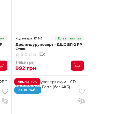
151545
чии
Есть в наличии
РР
Дрель-шуруповерт - ДШС 551-2 РР
Сталь
0
1 653 грн
992 грн
АКЦИЯ -40%
-5% ОНЛАЙН