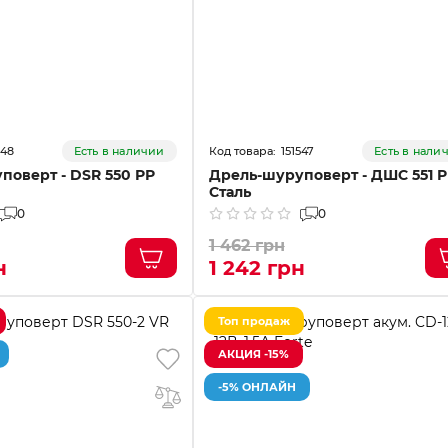
548
151547
Есть в наличии
Есть в нали
поверт - DSR 550 РР
Дрель-шуруповерт - ДШС 551 
Сталь
0
0
1 462 грн
н
1 242 грн
Топ продаж
АКЦИЯ -15%
-5% ОНЛАЙН