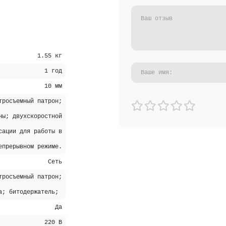
1.55 кг
1 год
10 мм
тросъемный патрон;
ны; двухскоростной
сации для работы в
епрерывном режиме.
Сеть
тросъемный патрон;
та; битодержатель;
Да
220 В