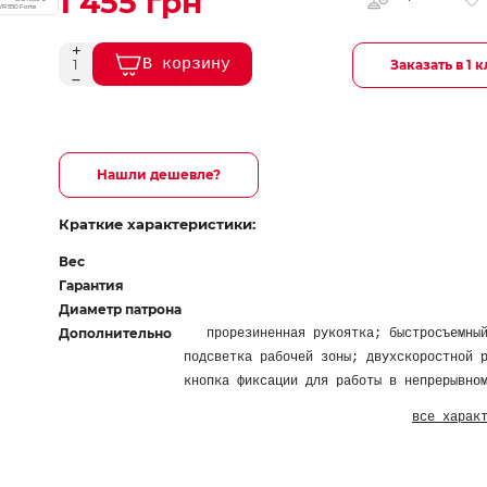
1 455 грн
В корзину
Заказать в 1 
Нашли дешевле?
Краткие характеристики:
Вес
Гарантия
Диаметр патрона
Дополнительно
прорезиненная рукоятка; быстросъемны
подсветка рабочей зоны; двухскоростной 
кнопка фиксации для работы в непрерывно
все харак