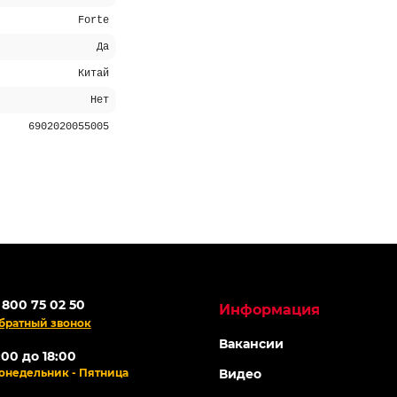
Forte
Да
Китай
Нет
6902020055005
Я -42%
Топ продаж
ОНЛАЙН
АКЦИЯ -43%
-5% ОНЛАЙН