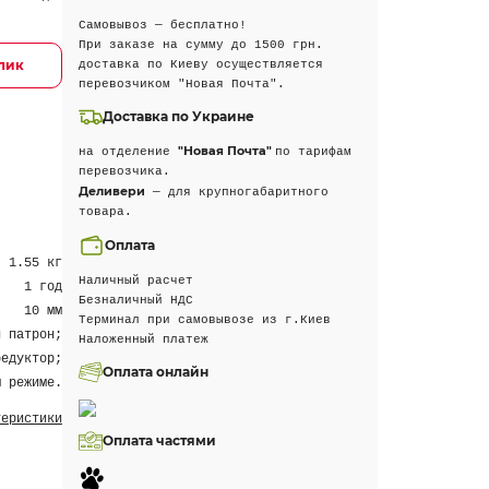
Самовывоз — бесплатно!
При заказе на сумму до 1500 грн.
клик
доставка по Киеву осуществляется
перевозчиком "Новая Почта".
Доставка по Украине
"Новая Почта"
на отделение
по тарифам
перевозчика.
Деливери
— для крупногабаритного
товара.
Оплата
1.55 кг
Наличный расчет
1 год
Безналичный НДС
10 мм
Терминал при самовывозе из г.Киев
й патрон;
Наложенный платеж
редуктор;
Оплата онлайн
м режиме.
теристики
Оплата частями