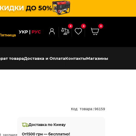
КИДКИ
ДО 50%
0
0
0
УКР
РУС
Пятница
рат товара
Доставка и Оплата
Контакты
Магазины
Код товара:
96159
Доставка по Киеву
От
1500 грн — бесплатно!
В закладки