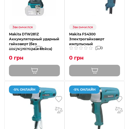
Закончился
Закончился
Makita DTW281Z
Makita FS4300
Аккумуляторный ударный
Электрогайковерт
гайковерт (без
импульсный
0
0
аккумулятора и кейса)
0 грн
0 грн
-5% ОНЛАЙН
-5% ОНЛАЙН