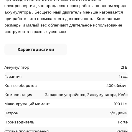
электроэнергии
,
что
продлевает
срок
работы на
одном
заряде
аккумулятора
.
Бесщеточный
двигатель меньше
нагревается
при
работе
,
что
повышает
его
долговечность
.
Компактные
размеры и
малый
вес
облегчают
длительное использование
инструмента
в разных
условиях
.
Характеристики
Аккумулятор
21 В
Гарантия
1 год
Кол-во оборотов
400 об/мин
Комплектация
Зарядное устройство, 2 аккумулятора, Кейс
Макс. крутящий момент
100 Н·м
Патрон
3/8 Дюйм
Производитель
Forte
Страна происхождения
Китай