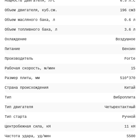
Мощность двигателя, л/с
6.5 л.с
Объем двигателя, куб.см.
196 см3
Объем масляного бака, л
0.6 л
Объем топливного бака, л
3.6 л
Охлаждение
Воздушное
Питание
Бензин
Производитель
Forte
Рабочая скорость, м/мин
15
Размер плиты, мм
510*370
Страна происхождения
Китай
Тип
Виброплита
Тип двигателя
Четырехтактный
Тип старта
Ручной
Центробежная сила, кН
11 кН
Частота удара, уд/мин
5500