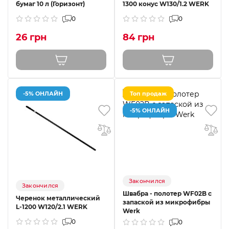
бумаг 10 л (Горизонт)
1300 конус W130/1.2 WERK
0
0
26 грн
84 грн
-5% ОНЛАЙН
Топ продаж
-5% ОНЛАЙН
Закончился
Закончился
Швабра - полотер WF02B с
Черенок металлический
запаской из микрофибры
L-1200 W120/2.1 WERK
Werk
0
0