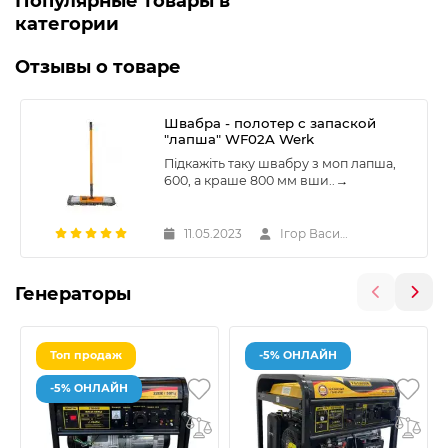
Популярные товары в
категории
Отзывы о товаре
Швабра - полотер с запаской
"лапша" WF02A Werk
Підкажіть таку швабру з моп лапша,
600, а краше 800 мм вши..
→
11.05.2023
Ігор Васильович
Генераторы
Топ продаж
-5% ОНЛАЙН
-5% ОНЛАЙН