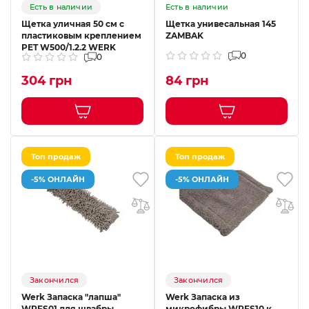
Есть в наличии
Есть в наличии
Щетка уличная 50 см с
Щетка унивесальная 145
пластиковым креплением
ZAMBAK
PET W500/1.2.2 WERK
0
0
304 грн
84 грн
Топ продаж
Топ продаж
-5% ОНЛАЙН
-5% ОНЛАЙН
Закончился
Закончился
Werk Запаска "лапша"
Werk Запаска из
WRFS01 для швабры
микрофибры WRFS10 к