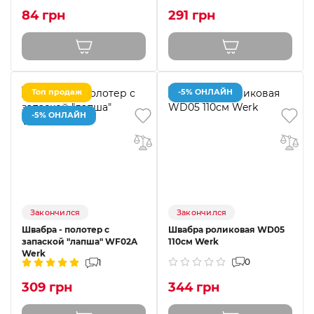
84 грн
291 грн
Топ продаж
-5% ОНЛАЙН
-5% ОНЛАЙН
Закончился
Закончился
Швабра - полотер с
Швабра роликовая WD05
запаской "лапша" WF02A
110см Werk
Werk
0
1
309 грн
344 грн