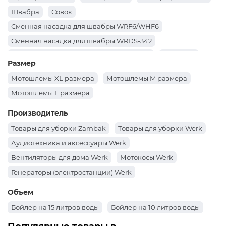
Велосипеды оранжевый цвет
Швабра
Совок
Велосипеды красный цвет
Велосипеды зеленый цвет
Сменная насадка для швабры WRF6/WHF6
Велосипеды желтый цвет
Велосипеды голубой цвет
Сменная насадка для швабры WRDS-342
Велосипеды белый цвет
Квадроцикл Красный цвет
Сменная насадка для швабры WDS-1208
Салфетка
Квадроцикл зеленый цвет
Мотошлемы Черный цвет
Размер
Перчатки хозяйственные
Набор салфеток
Шланг для воды Черный
Шланг для воды Синий
Мотошлемы XL размера
Мотошлемы M размера
Набор для уборки
Набор веник с совком
Шланг для воды Зеленый
Шланг для воды Желтый
Мотошлемы L размера
Запаска к валику для чистки одежды
Шланг для воды голубой
Шланг для воды Белый
Производитель
Ершик для унитаза
Губка кухонная
Вантуз
Товары для уборки Zambak
Товары для уборки Werk
Валик для чистки одежды
Ведро для мусора
Ведро
Аудиотехника и аксессуары Werk
Вентиляторы для дома Werk
Мотокосы Werk
Генераторы (электростанции) Werk
Объем
Бойлер на 15 литров воды
Бойлер на 10 литров воды