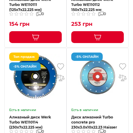
Turbo WE110111
Turbo WE110112
(125x7x22.225 мм)
150x7x22.225 мм
0
0
154 грн
253 грн
Топ продаж
-5% ОНЛАЙН
-5% ОНЛАЙН
Есть в наличии
Есть в наличии
Алмазный диск Werk
Диск алмазний Turbo
Turbo WE110114
concrete pro
(230x7x22.225 мм)
230х3.0х10х22.23 Haisser
0
0