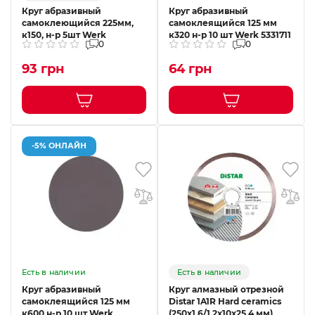
Круг абразивный
Круг абразивный
самоклеющийся 225мм,
самоклеящийся 125 мм
к150, н-р 5шт Werk
к320 н-р 10 шт Werk 5331711
0
0
93 грн
64 грн
-5% ОНЛАЙН
Есть в наличии
Есть в наличии
Круг абразивный
Круг алмазный отрезной
самоклеящийся 125 мм
Distar 1A1R Hard ceramics
к600 н-р 10 шт Werk
(250x1.6/1.2x10x25.4 мм)