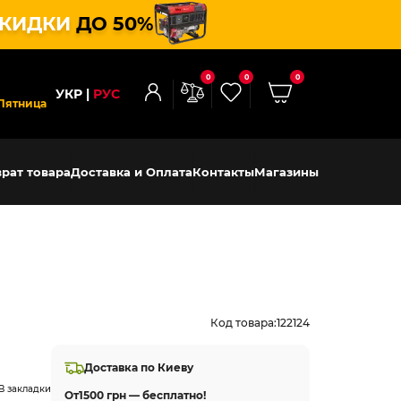
КИДКИ
ДО 50%
0
0
0
УКР
РУС
Пятница
рат товара
Доставка и Оплата
Контакты
Магазины
Код товара:
122124
Доставка по Киеву
В закладки
От
1500 грн — бесплатно!