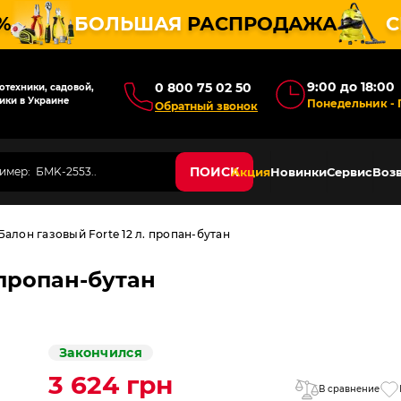
%
БОЛЬШАЯ
РАСПРОДАЖА
С
9:00 до 18:00
0 800 75 02 50
техники, садовой,
ики в Украине
Понедельник - 
Обратный звонок
ПОИСК
Акция
Новинки
Сервис
Возв
Балон газовый Forte 12 л. пропан-бутан
 пропан-бутан
Закончился
3 624 грн
В сравнение