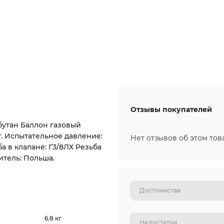
Отзывы покупателей
-бутан Баллон газовый
кг. Испытательное давление:
Нет отзывов об этом тов
а в клапане: Г3/8ЛХ Резьба
итель: Польша.
6.8 кг