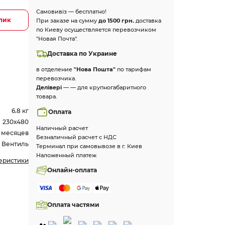
Самовивіз — бесплатно!
клик
При заказе на сумму
до 1500 грн.
доставка
по Киеву осуществляется перевозчиком
"Новая Почта".
Доставка по Украине
в отделение
"Нова Пошта"
по тарифам
перевозчика.
Делівері
— — для крупногабаритного
товара.
6.8 кг
Оплата
230х480
Наличный расчет
2 месяцев
Безналичный расчет с НДС
Вентиль
Терминал при самовывозе в г. Киев
Наложенный платеж
теристики
Онлайн-оплата
Оплата частями