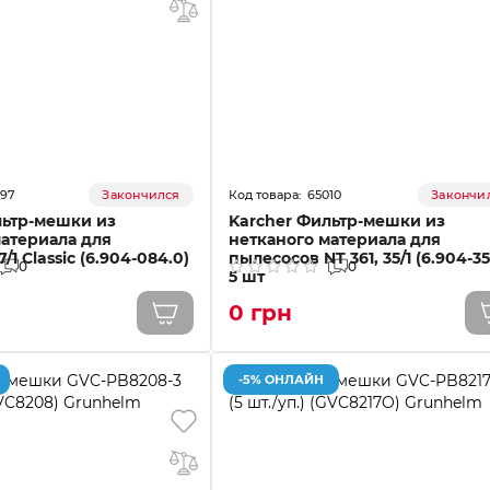
097
65010
Закончился
Закончи
льтр-мешки из
Karcher Фильтр-мешки из
материала для
нетканого материала для
/1 Classic (6.904-084.0)
пылесосов NT 361, 35/1 (6.904-35
0
0
5 шт
0 грн
-5% ОНЛАЙН