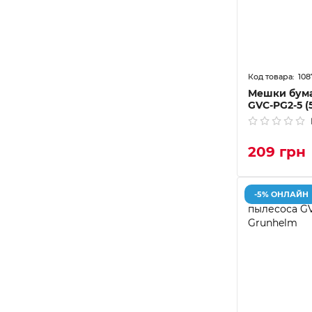
108
Мешки бум
GVC-PG2-5 (
209 грн
-5% ОНЛАЙН