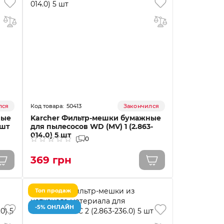
50413
лся
Закончился
ные
Karcher Фильтр-мешки бумажные
 шт
для пылесосов WD (MV) 1 (2.863-
014.0) 5 шт
0
369 грн
Топ продаж
-5% ОНЛАЙН