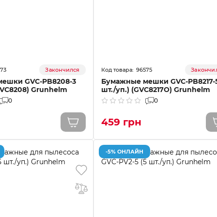
73
96575
Закончился
Закончи
мешки GVC-PB8208-3
Бумажные мешки GVC-PB8217-5
(GVC8208) Grunhelm
шт./уп.) (GVC8217O) Grunhelm
0
0
459 грн
-5% ОНЛАЙН