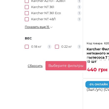
Karcher A2701 - A2801
1
Karcher NT 361
1
Karcher NT 361 Eco
1
Karcher NT 48/1
1
Показать еще 15
ВЕС
62
0.18 кг
0.22 кг
1
1
Karcher Фи
нетканого 
пылесоса T 7
10 шт
Выберите фильтры
Сбросить
440 грн
-5% ОНЛАЙН