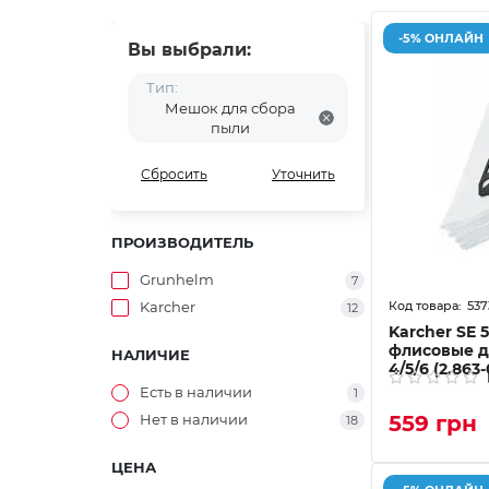
-5% ОНЛАЙН
Вы выбрали:
Тип:
Мешок для сбора
пыли
Сбросить
Уточнить
ПРОИЗВОДИТЕЛЬ
Grunhelm
7
537
Karcher
12
Karcher SE 
флисовые д
НАЛИЧИЕ
4/5/6 (2.863
Есть в наличии
1
Нет в наличии
559 грн
18
ЦЕНА