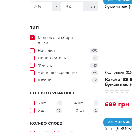
-5% ОНЛАЙН
-
грн
ТИП
Мешок для сбора
пыли
Насадка
+25
Пеногаситель
+1
Фильтр
+13
Чистящее средство
528
+6
Karcher SE 
Шланг
+2
бумажные (6
КОЛ-ВО В УПАКОВКЕ
3 шт
4 шт
699 грн
1
1
5 шт
10 шт
15
2
-5% ОНЛАЙН
КОЛ-ВО СЛОЕВ