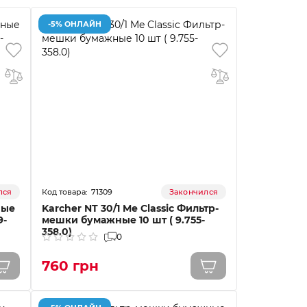
-5% ОНЛАЙН
71309
лся
Закончился
ные
Karcher NT 30/1 Me Classic Фильтр-
9-
мешки бумажные 10 шт ( 9.755-
358.0)
0
760 грн