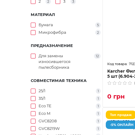
2
3
2
3
МАТЕРИАЛ
Бумага
5
Микрофибра
2
ПРЕДНАЗНАЧЕНИЕ
Для замены
12
износившегося
712
пылесборника
Karcher Фи
5 шт (6.904-
СОВМЕСТИМАЯ ТЕХНИКА
25/1
1
0 грн
35/1
1
Eco TE
1
Eco М
1
Топ продаж
GVC8208
1
-5% ОНЛАЙН
GVC8219W
1