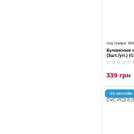
965
Бумажные 
(3шт./уп.) 
339 грн
-5% ОНЛАЙН