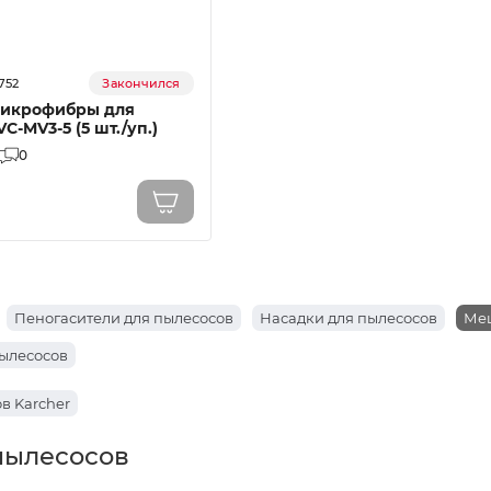
752
Закончился
микрофибры для
C-MV3-5 (5 шт./уп.)
0
Пеногасители для пылесосов
Насадки для пылесосов
Меш
пылесосов
в Karcher
пылесосов