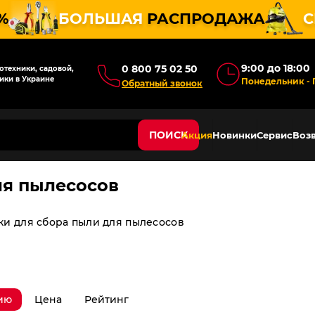
%
БОЛЬШАЯ
РАСПРОДАЖА
С
9:00 до 18:00
0 800 75 02 50
техники, садовой,
ики в Украине
Понедельник - 
Обратный звонок
ПОИСК
Акция
Новинки
Сервис
Возв
ля пылесосов
и для сбора пыли для пылесосов
ию
Цена
Рейтинг