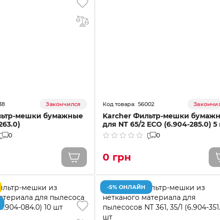
38
56002
Закончился
Закончи
льтр-мешки бумажные
Karcher Фильтр-мешки бумаж
263.0)
для NT 65/2 ECO (6.904-285.0) 5
0
0
0 грн
-5% ОНЛАЙН