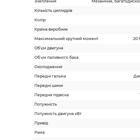
Зчеплення
Механічне, багатодисков
Кількість циліндрів
Колір
Країна виробник
Максимальний крутний момент
20 
Об'єм двигуна
Об'єм паливного бака
Охолодження
Передні гальма
Дис
Передні шини
Передня підвіска
Потужність
Потужність двигуна кВт
Привід
Рама