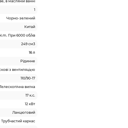
е, в масляній ванні
1
Чорно-зелений
Китай
N.m. При 6000 об/хв
249 см3
16 л
Рідинне
кові з вентиляцією
110/90-17
Телескопічна вилка
17 к.с.
12 кВт
Ланцюговий
Трубчастий каркас