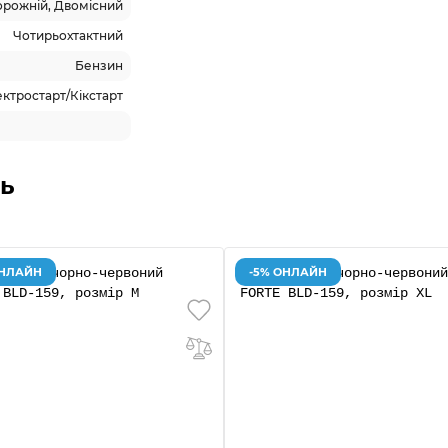
рожній, Двомісний
Чотирьохтактний
Бензин
ктростарт/Кікстарт
ь
ОНЛАЙН
-5% ОНЛАЙН