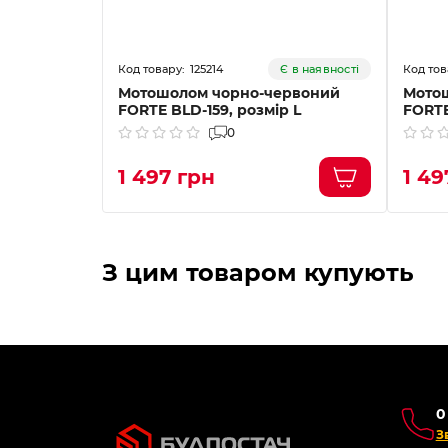
125214
Є в наявності
Мотошолом чорно-червоний
Мото
FORTE BLD-159, розмір L
FORTE
0
1 497 грн
1 49
З цим товаром купують
0
З