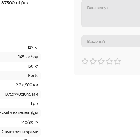
и 87500 об/хв
127 кг
145 км/год
150 кг
Forte
2.2 л/100 км
1975х770х1045 мм
1 рік
кові з вентиляцією
140/80-17
з 2 амотризаторами