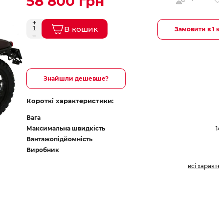
58 800 грн
В кошик
Замовити в 1 
Знайшли дешевше?
Короткі характеристики:
Вага
Максимальна швидкість
1
Вантажопідйомність
Виробник
всі харак