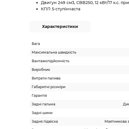
Двигун 249 см3, CBB250, 12 кВт/17 к.с. пр
КПП 5-ступінчаста
Характеристики
Вага
Максимальна швидкість
Вантажопідйомність
Виробник
Витрати палива
Габаритні розміри
Гарантія
Задні гальма
Дис
Задні шини
Задня підвіска
Маятникова 