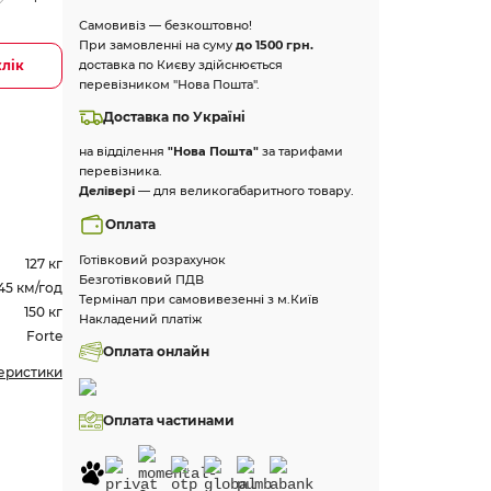
Самовивіз — безкоштовно!
При замовленні на суму
до 1500 грн.
клік
доставка по Києву здійснюється
перевізником "Нова Пошта".
Доставка по Україні
на відділення
"Нова Пошта"
за тарифами
перевізника.
Делівері
— для великогабаритного товару.
Оплата
Готівковий розрахунок
127 кг
Безготівковий ПДВ
45 км/год
Термінал при самовивезенні з м.Київ
150 кг
Накладений платіж
Forte
Оплата онлайн
теристики
Оплата частинами