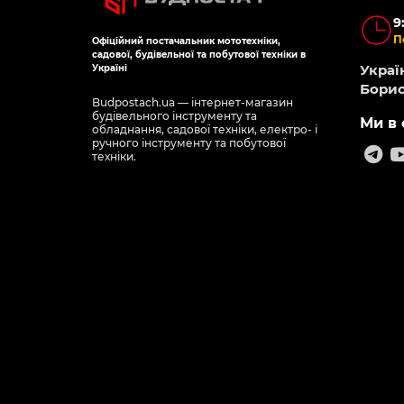
9
П
Офіційний постачальник мототехніки,
садової, будівельної та побутової техніки в
Україн
Україні
Борис
Budpostach.ua — інтернет-магазин
будівельного інструменту та
Ми в 
обладнання, садової техніки, електро- і
ручного інструменту та побутової
техніки.