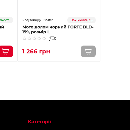
125182
14
вності
Закінчились
ий
Мотошолом чорний FORTE BLD-
Мотошолом
159, розмір L
Чорно-чер
0
1 266 грн
2 078 г
Категорії