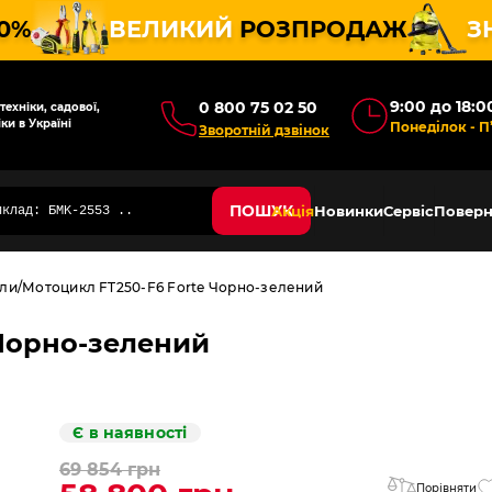
10%
ВЕЛИКИЙ
РОЗПРОДАЖ
З
9:00 до 18:0
0 800 75 02 50
ехніки, садової,
ки в Україні
Понеділок - П
Зворотній дзвінок
ПОШУК
Акція
Новинки
Сервіс
Поверн
ли
Мотоцикл FT250-F6 Forte Чорно-зелений
 Чорно-зелений
Є в наявності
69 854 грн
Порівняти