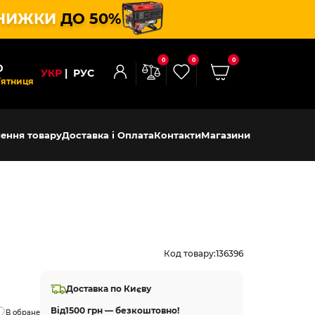
НИЖКИ
ДО 50%
0
0
0
0
УКР
РУС
’ятниця
ення товару
Доставка і Оплата
Контакти
Магазини
Код товару:
136396
Доставка по Києву
Від
1500 грн — безкоштовно!
В обране