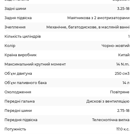
Задні шини
3.25-18
Задня підвіска
Маятникова з 2 амотризаторами
Зчеплення
Механічне, багатодискове, в масляній ванні
Кількість циліндрів
1
Колір
Чорно-жовтий
Країна виробник
Китай
Максимальний крутний момент
14 N.m.
Об'єм двигуна
250 см3
Об'єм паливного бака
14 л
Охолодження
Повітряне
Передні гальма
Дискові з вентиляцією
Передні шини
2.75-18
Передня підвіска
Телескопічна вилка
Потужність
17.0 к.с.