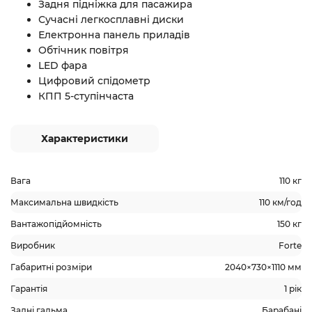
Задня підніжка для пасажира
Сучасні легкосплавні диски
Електронна панель приладів
Обтічник повітря
LED фара
Цифровий спідометр
КПП 5-ступінчаста
Характеристики
Вага
110 кг
Максимальна швидкість
110 км/год
Вантажопідйомність
150 кг
Виробник
Forte
Габаритні розміри
2040×730×1110 мм
Гарантія
1 рік
Задні гальма
Барабані