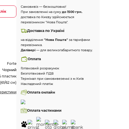
Самовивіз — безкоштовно!
клік
При замовленні на суму
до 1500 грн.
доставка по Києву здійснюється
перевізником "Нова Пошта".
Доставка по Україні
на відділення
"Нова Пошта"
за тарифами
перевізника.
Делівері
— для великогабаритного товару.
Оплата
Forte
Готівковий розрахунок
Чорний
Безготівковий ПДВ
 пластик
Термінал при самовивезенні з м.Київ
(61/62 см)
Накладений платіж
теристики
Оплата онлайн
Оплата частинами