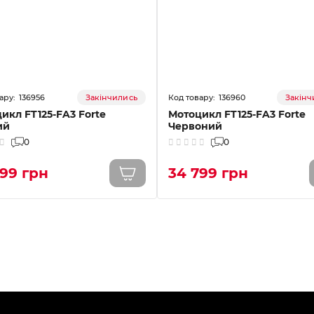
136956
136960
Закінчились
Закінч
икл FT125-FA3 Forte
Мотоцикл FT125-FA3 Forte
ий
Червоний
0
0
799 грн
34 799 грн