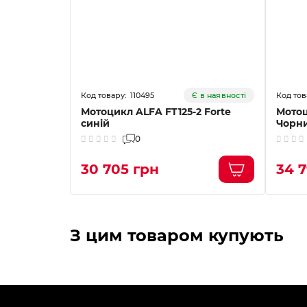
110495
Є в наявності
Мотоцикл ALFA FT125-2 Forte
Мотоц
синій
Чорн
0
30 705 грн
34 
Схожі товари