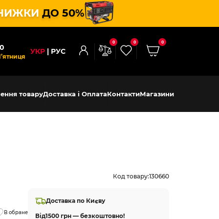
НИЖКИ
ДО 50%
0
0
0
00
УКР
РУС
П’ятниця
ення товару
Доставка і Оплата
Контакти
Магазини
Код товару:
130660
Доставка по Києву
В обране
Від
1500 грн — безкоштовно!