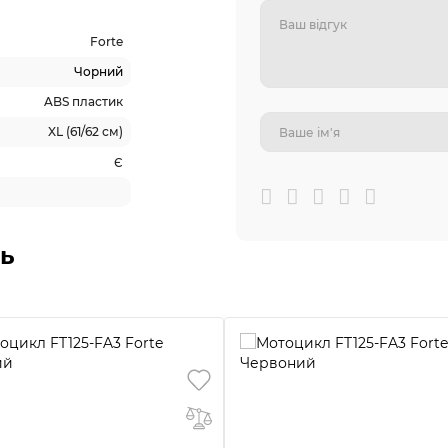
Forte
Чорний
ABS пластик
XL (61/62 см)
Є
ь