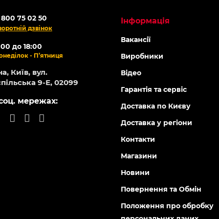
ОНЛАЙН
-5% ОНЛАЙН
143682
143683
Є в наявності
Є в ная
олом FORTE M71 Синій L
Мотошолом FORTE M71 Син
0
0
0 грн
1 800 грн