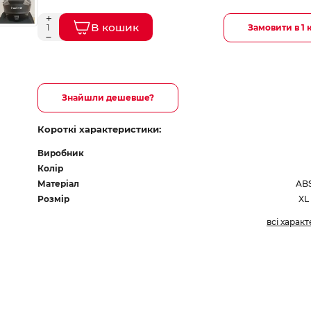
В кошик
Замовити в 1 
Знайшли дешевше?
Короткі характеристики:
Виробник
Колір
Матеріал
ABS
Розмір
XL 
всі харак