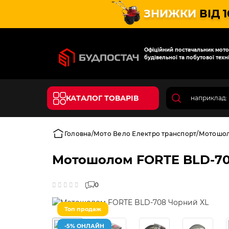
ЗНИЖКИ
ВІД 
Офіційний постачальник мотот
будівельної та побутової техні
КАТАЛОГ ТОВАРІВ
Головна
Мото Вело Електро транспорт
Мотошо
Мотошолом FORTE BLD-70
0
Топ продаж
-5% ОНЛАЙН