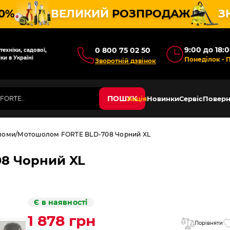
10%
ВЕЛИКИЙ
РОЗПРОДАЖ
З
9:00 до 18:
0 800 75 02 50
ехніки, садової,
ки в Україні
Понеділок - 
Зворотній дзвінок
ПОШУК
Акція
Новинки
Сервіс
Поверн
ломи
Мотошолом FORTE BLD-708 Чорний XL
8 Чорний XL
Є в наявності
1 878 грн
Порівняти